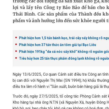
trường các đối tượng đã sản xuất khô gà, kh
lợi và lấy tên Công ty Bảo Bảo để bán cho 
Thái Bình. Các sản phẩm của Thành đều kh
phẩm và ảnh hưởng lớn đến sức khỏe người t
Phát hiện hơn 1,5 tấn bánh kẹo, trái cây sấy không rõ ng
Phát hiện hơn 37 tấn thức ăn tôm giả tại Bạc Liêu
Phát hiện 191kg “da cá nóc sấy khô” không rõ nguồn gốc
Tiêu hủy hơn 25 tấn thực phẩm đông lạnh không rõ nguồn
Ngày 13/6/2025, Cơ quan Cảnh sát điều tra Công an tỉnh T
bị can đối với Nguyễn Thị Mai (SN 1994); hộ khẩu thường
điều tra làm rõ hành vi “Sản xuất, buôn bán hàng giả là th
Trước đó, ngày 27/5/2025, tổ công tác Phòng Cảnh sát k
Kho hàng tại nhà ông N.T.N (xã Nguyên Xá, huyện Đông H
khô bò sợi, heo cháy tỏi, khô gà cay không có hoá đơn, 