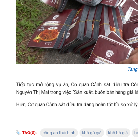
Tang 
Tiếp tục mở rộng vụ án, Cơ quan Cảnh sát điều tra Cô
Nguyễn Thị Mai trong việc “Sản xuất, buôn bán hàng giả 
Hiện, Cơ quan Cảnh sát điều tra đang hoàn tất hồ sơ xử lý
TAG(S):
công an thái bình
khô gà giả
khô bò giả
h