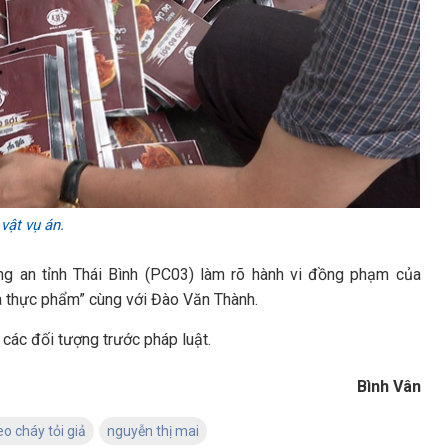
vật vụ án.
ng an tỉnh Thái Bình (PC03) làm rõ hành vi đồng phạm của
là thực phẩm” cùng với Đào Văn Thành.
 các đối tượng trước pháp luật.
Bình Vân
eo cháy tỏi giả
nguyễn thị mai