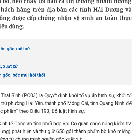
ô bò, heo cháy tỏi bán ra thị trường nhằm hưởng
khách hàng trên địa bàn các tỉnh Hải Dương và
ông được cấp chứng nhận vệ sinh an toàn thực
iêu dùng.
uồn gốc xuất xứ
, xuất xứ
 gốc, bốc mùi hôi thối
hái Bình (PC03) ra Quyết định khởi tố vụ án hình sự, khởi tố
 trú phường Hải Yên, thành phố Móng Cái, tỉnh Quảng Ninh để
ực phẩm” theo Điều 193, Bộ luật hình sự.
inh tế Công an tỉnh phối hợp với Cơ quan chức năng kiểm tra
ưng) phát hiện và thu giữ 650 gói thành phẩm bò khô miếng,
chứng từ chứng minh nguồn gốc xuất xứ.