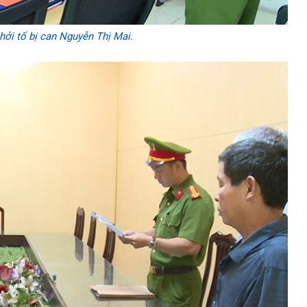
hởi tố bị can Nguyễn Thị Mai.