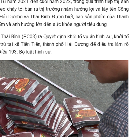
 Từ năm 2021 đến cuối năm 2022, trong quá trình tiếp thị sản
eo cháy tỏi bán ra thị trường nhằm hưởng lợi và lấy tên Công
 Hải Dương và Thái Bình. Được biết, các sản phẩm của Thành
m và ảnh hưởng lớn đến sức khỏe người tiêu dùng.
hái Bình (PC03) ra Quyết định khởi tố vụ án hình sự, khởi tố
rú tại xã Tiền Tiến, thành phố Hải Dương để điều tra làm rõ
iều 193, Bộ luật hình sự.