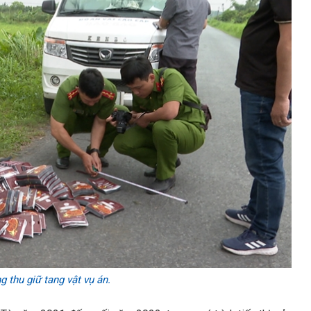
 thu giữ tang vật vụ án.