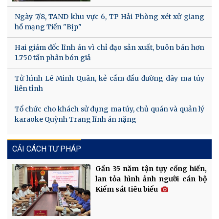
Ngày 7/8, TAND khu vực 6, TP Hải Phòng xét xử giang
hồ mạng Tiến "Bịp"
Hai giám đốc lĩnh án vì chỉ đạo sản xuất, buôn bán hơn
1.750 tấn phân bón giả
Tử hình Lê Minh Quân, kẻ cầm đầu đường dây ma túy
liên tỉnh
Tổ chức cho khách sử dụng ma túy, chủ quán và quản lý
karaoke Quỳnh Trang lĩnh án nặng
CẢI CÁCH TƯ PHÁP
Gần 35 năm tận tụy cống hiến,
lan tỏa hình ảnh người cán bộ
Kiểm sát tiêu biểu