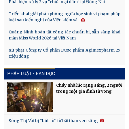
Phát hiện, xử lý 2 vụ “chứa mại dâm” tại Đồng Nai
Triển khai giải pháp phòng ngừa học sinh vi phạm pháp
luật sau kiến nghị của Viện kiểm sát
Quảng Ninh hoàn tất công tác chuẩn bị, sẵn sàng khai
màn Miss World 2026 tại Việt Nam
Xử phạt Công ty Cổ phần Dược phẩm Agimexpharm 25
triệu đồng
PHÁP LUẬT - BẠN ĐỌC
Cháy nhà lúc rạng sáng, 2 người
trong một gia đình tử vong
Sông Thị Vải bị "bức tử" từ bãi than ven sông