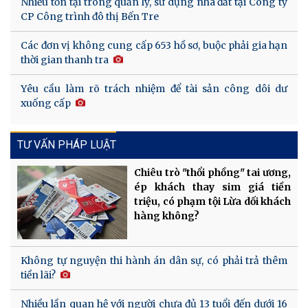
Nhiều tồn tại trong quản lý, sử dụng nhà đất tại Công ty
CP Công trình đô thị Bến Tre
Các đơn vị không cung cấp 653 hồ sơ, buộc phải gia hạn
thời gian thanh tra
Yêu cầu làm rõ trách nhiệm để tài sản công dôi dư
xuống cấp
TƯ VẤN PHÁP LUẬT
Chiêu trò "thổi phồng" tai ương,
ép khách thay sim giá tiền
triệu, có phạm tội Lừa dối khách
hàng không?
Không tự nguyện thi hành án dân sự, có phải trả thêm
tiền lãi?
Nhiều lần quan hệ với người chưa đủ 13 tuổi đến dưới 16