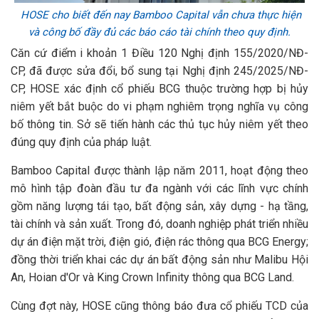
HOSE cho biết đến nay Bamboo Capital vẫn chưa thực hiện
và công bố đầy đủ các báo cáo tài chính theo quy định.
Căn cứ điểm i khoản 1 Điều 120 Nghị định 155/2020/NĐ-
CP, đã được sửa đổi, bổ sung tại Nghị định 245/2025/NĐ-
CP, HOSE xác định cổ phiếu BCG thuộc trường hợp bị hủy
niêm yết bắt buộc do vi phạm nghiêm trọng nghĩa vụ công
bố thông tin. Sở sẽ tiến hành các thủ tục hủy niêm yết theo
đúng quy định của pháp luật.
Bamboo Capital được thành lập năm 2011, hoạt động theo
mô hình tập đoàn đầu tư đa ngành với các lĩnh vực chính
gồm năng lượng tái tạo, bất động sản, xây dựng - hạ tầng,
tài chính và sản xuất. Trong đó, doanh nghiệp phát triển nhiều
dự án điện mặt trời, điện gió, điện rác thông qua BCG Energy;
đồng thời triển khai các dự án bất động sản như Malibu Hội
An, Hoian d'Or và King Crown Infinity thông qua BCG Land.
Cùng đợt này, HOSE cũng thông báo đưa cổ phiếu TCD của