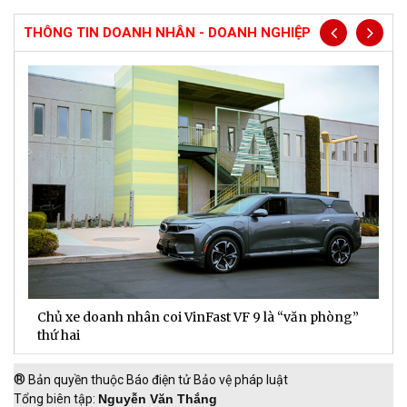
THÔNG TIN DOANH NHÂN - DOANH NGHIỆP
Chủ xe doanh nhân coi VinFast VF 9 là “văn phòng”
T
thứ hai
t
®
Bản quyền thuộc Báo điện tử Bảo vệ pháp luật
Tổng biên tập:
Nguyễn Văn Thắng