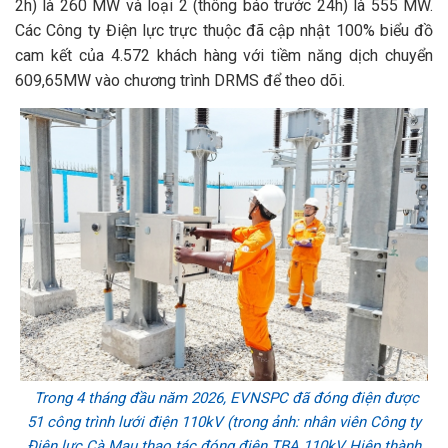
2h) là 260 MW và loại 2 (thông báo trước 24h) là 555 MW.
Các Công ty Điện lực trực thuộc đã cập nhật 100% biểu đồ
cam kết của 4.572 khách hàng với tiềm năng dịch chuyển
609,65MW vào chương trình DRMS để theo dõi.
Trong 4 tháng đầu năm 2026, EVNSPC đã đóng điện được
51 công trình lưới điện 110kV (trong ảnh: nhân viên Công ty
Điện lực Cà Mau thao tác đóng điện TBA 110kV Hiệp thành