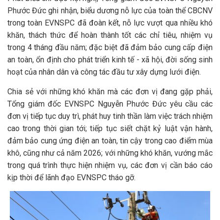
Phước Đức ghi nhận, biểu dương nỗ lực của toàn thể CBCNV
trong toàn EVNSPC đã đoàn kết, nỗ lực vượt qua nhiều khó
khăn, thách thức để hoàn thành tốt các chỉ tiêu, nhiệm vụ
trong 4 tháng đầu năm; đặc biệt đã đảm bảo cung cấp điện
an toàn, ổn định cho phát triển kinh tế - xã hội, đời sống sinh
hoạt của nhân dân và công tác đầu tư xây dựng lưới điện.
Chia sẻ với những khó khăn mà các đơn vị đang gặp phải,
Tổng giám đốc EVNSPC Nguyễn Phước Đức yêu cầu các
đơn vị tiếp tục duy trì, phát huy tinh thần làm việc trách nhiệm
cao trong thời gian tới; tiếp tục siết chặt kỷ luật vận hành,
đảm bảo cung ứng điện an toàn, tin cậy trong cao điểm mùa
khô, cũng như cả năm 2026; với những khó khăn, vướng mắc
trong quá trình thực hiện nhiệm vụ, các đơn vị cần báo cáo
kịp thời để lãnh đạo EVNSPC tháo gỡ.