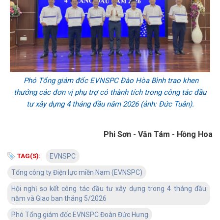
Phó Tổng giám đốc EVNSPC Đào Hòa Bình trao khen
thưởng các đơn vị phụ trợ có thành tích trong công tác đầu
tư xây dựng 4 tháng đầu năm 2026 (ảnh: Đức Tuân).
Phi Sơn - Văn Tám - Hồng Hoa
TAG(S):
EVNSPC
Tổng công ty Điện lực miền Nam (EVNSPC)
Hội nghị sơ kết công tác đầu tư xây dựng trong 4 tháng đầu
năm và Giao ban tháng 5/2026
Phó Tổng giám đốc EVNSPC Đoàn Đức Hưng