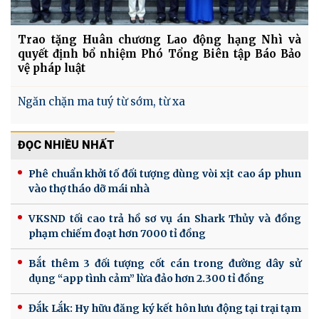
Trao tặng Huân chương Lao động hạng Nhì và
quyết định bổ nhiệm Phó Tổng Biên tập Báo Bảo
vệ pháp luật
Ngăn chặn ma tuý từ sớm, từ xa
ĐỌC NHIỀU NHẤT
Phê chuẩn khởi tố đối tượng dùng vòi xịt cao áp phun
vào thợ tháo dỡ mái nhà
VKSND tối cao trả hồ sơ vụ án Shark Thủy và đồng
phạm chiếm đoạt hơn 7000 tỉ đồng
Bắt thêm 3 đối tượng cốt cán trong đường dây sử
dụng “app tình cảm” lừa đảo hơn 2.300 tỉ đồng
Đắk Lắk: Hy hữu đăng ký kết hôn lưu động tại trại tạm