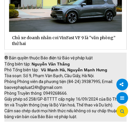
Chủ xe doanh nhân coi VinFast VF 9 là “văn phòng”
T
thứ hai
t
®
Bản quyền thuộc Báo điện tử Bảo vệ pháp luật
Tổng biên tập:
Nguyễn Văn Thắng
Phó Tổng biên tập:
Vũ Mạnh Hà, Nguyễn Mạnh Hưng
Tòa soạn: Số 9, Phạm Văn Bạch, Cầu Giấy, Hà Nội.
Phòng Phóng viên đa phương tiện (84-24) 39387995; Email:
baovephapluat24h@gmail.com
Phòng Truyền thông: 0949268666.
Chia
Giấy phép số 258/GP-BTTTT cấp ngày 16/09/2024 của Bộ Thông
tin và Truyền thông (nay là Bộ Văn hoá, Thể thao và Du lịch).
sẻ
Cấm sao chép dưới mọi hình thức nếu không có sự chấp thuận
bằng văn bản của Báo Bảo vệ pháp luật.
TRI NAM GROUP
Giao thông thông minh
Thu phí không dừng
Đào tạo trực tuyến