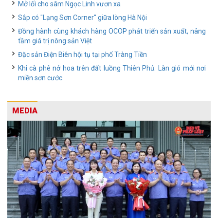
Mở lối cho sâm Ngọc Linh vươn xa
Sắp có "Lạng Sơn Corner" giữa lòng Hà Nội
Đồng hành cùng khách hàng OCOP phát triển sản xuất, nâng
tầm giá trị nông sản Việt
Đặc sản Điện Biên hội tụ tại phố Tràng Tiền
Khi cà phê nở hoa trên đất luồng Thiên Phủ: Làn gió mới nơi
miền sơn cước
MEDIA