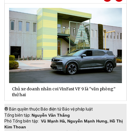
Chủ xe doanh nhân coi VinFast VF 9 là “văn phòng”
T
thứ hai
t
®
Bản quyền thuộc Báo điện tử Bảo vệ pháp luật
Tổng biên tập:
Nguyễn Văn Thắng
Phó Tổng biên tập:
Vũ Mạnh Hà, Nguyễn Mạnh Hưng, Hồ Thị
Kim Thoan