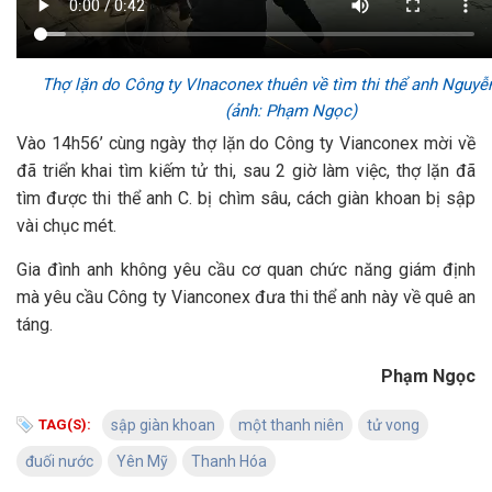
Thợ lặn do Công ty VInaconex thuên về tìm thi thể anh Nguyễ
(ảnh: Phạm Ngọc)
Vào 14h56’ cùng ngày thợ lặn do Công ty Vianconex mời về
đã triển khai tìm kiếm tử thi, sau 2 giờ làm việc, thợ lặn đã
tìm được thi thể anh C. bị chìm sâu, cách giàn khoan bị sập
vài chục mét.
Gia đình anh không yêu cầu cơ quan chức năng giám định
mà yêu cầu Công ty Vianconex đưa thi thể anh này về quê an
táng.
Phạm Ngọc
TAG(S):
sập giàn khoan
một thanh niên
tử vong
đuối nước
Yên Mỹ
Thanh Hóa