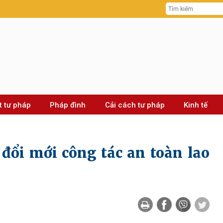
t tư pháp
Pháp đình
Cải cách tư pháp
Kinh tế
đổi mới công tác an toàn lao