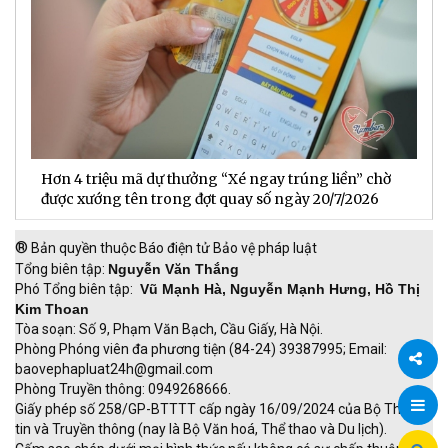
Hơn 4 triệu mã dự thưởng “Xé ngay trúng liền” chờ
B
được xướng tên trong đợt quay số ngày 20/7/2026
n
®
Bản quyền thuộc Báo điện tử Bảo vệ pháp luật
Tổng biên tập:
Nguyễn Văn Thắng
Phó Tổng biên tập:
Vũ Mạnh Hà, Nguyễn Mạnh Hưng, Hồ Thị
Kim Thoan
Tòa soạn: Số 9, Phạm Văn Bạch, Cầu Giấy, Hà Nội.
Phòng Phóng viên đa phương tiện (84-24) 39387995; Email:
baovephapluat24h@gmail.com
Phòng Truyền thông: 0949268666.
Chia
Giấy phép số 258/GP-BTTTT cấp ngày 16/09/2024 của Bộ Thông
tin và Truyền thông (nay là Bộ Văn hoá, Thể thao và Du lịch).
sẻ