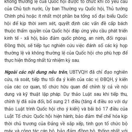
không thường lệ của Quốc hội được tổ chức khi có yêu cầu
của Chủ tịch nước, Ủy ban Thường vụ Quốc hội, Thủ tướng
Chính phủ hoặc ít nhất một phần ba tổng số đại biểu Quốc
hội để kịp thời xem xét, quyết định các vấn đề cấp bách
thuộc thẩm quyền của Quốc hội đáp ứng yêu cầu phát triển
kinh tế - xã hội, bảo đảm quốc phòng, an ninh, đối ngoại.
Đồng thời, sẽ tiếp tục nghiên cứu việc đánh số các kỳ họp
thường lệ và không thường lệ của Quốc hội cho phù hợp để
thực hiện thống nhất từ nhiệm kỳ sau.
Ngoài các nội dung nêu trên
, UBTVQH đã chỉ đạo nghiên
cứu, rà soát, tiếp thu tối đa ý kiến của các vị ĐBQH, ý kiến
của các cơ quan, tổ chức hữu quan để chỉnh lý cả về nội
dung và kỹ thuật lập pháp. Dự thảo Luật sau khi tiếp thu,
chỉnh lý đã sửa đổi, bổ sung 21 điều (tăng 4 điều so với dự
thảo Luật trình Quốc hội cho ý kiến) và bãi bỏ 17 điều của
Luật Tổ chức Quốc hội hiện hành; bảo đảm thể chế hóa kịp
thời chủ trương của Đảng về sắp xếp, tinh gọn tổ chức bộ
máy và công tác cán bộ, bảo đảm đồng bộ, thống nhất với