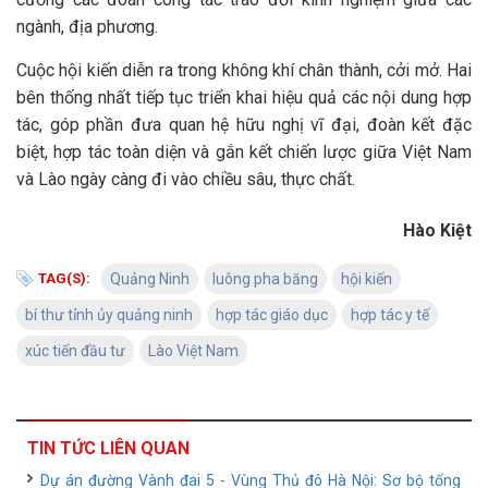
ngành, địa phương.
Cuộc hội kiến diễn ra trong không khí chân thành, cởi mở. Hai
bên thống nhất tiếp tục triển khai hiệu quả các nội dung hợp
tác, góp phần đưa quan hệ hữu nghị vĩ đại, đoàn kết đặc
biệt, hợp tác toàn diện và gắn kết chiến lược giữa Việt Nam
và Lào ngày càng đi vào chiều sâu, thực chất.
Hào Kiệt
TAG(S):
Quảng Ninh
luông pha băng
hội kiến
bí thư tỉnh ủy quảng ninh
hợp tác giáo dục
hợp tác y tế
xúc tiến đầu tư
Lào Việt Nam
TIN TỨC LIÊN QUAN
Dự án đường Vành đai 5 - Vùng Thủ đô Hà Nội: Sơ bộ tổng