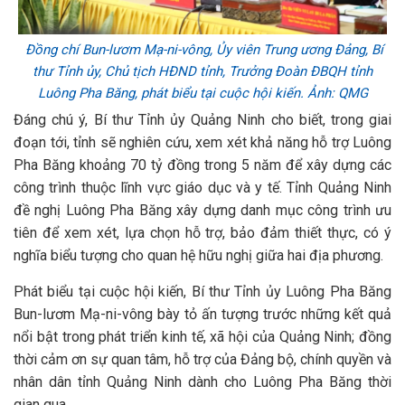
Đồng chí Bun-lươm Mạ-ni-vông, Ủy viên Trung ương Đảng, Bí
thư Tỉnh ủy, Chủ tịch HĐND tỉnh, Trưởng Đoàn ĐBQH tỉnh
Luông Pha Băng, phát biểu tại cuộc hội kiến. Ảnh: QMG
Đáng chú ý, Bí thư Tỉnh ủy Quảng Ninh cho biết, trong giai
đoạn tới, tỉnh sẽ nghiên cứu, xem xét khả năng hỗ trợ Luông
Pha Băng khoảng 70 tỷ đồng trong 5 năm để xây dựng các
công trình thuộc lĩnh vực giáo dục và y tế. Tỉnh Quảng Ninh
đề nghị Luông Pha Băng xây dựng danh mục công trình ưu
tiên để xem xét, lựa chọn hỗ trợ, bảo đảm thiết thực, có ý
nghĩa biểu tượng cho quan hệ hữu nghị giữa hai địa phương.
Phát biểu tại cuộc hội kiến, Bí thư Tỉnh ủy Luông Pha Băng
Bun-lươm Mạ-ni-vông bày tỏ ấn tượng trước những kết quả
nổi bật trong phát triển kinh tế, xã hội của Quảng Ninh; đồng
thời cảm ơn sự quan tâm, hỗ trợ của Đảng bộ, chính quyền và
nhân dân tỉnh Quảng Ninh dành cho Luông Pha Băng thời
gian qua.