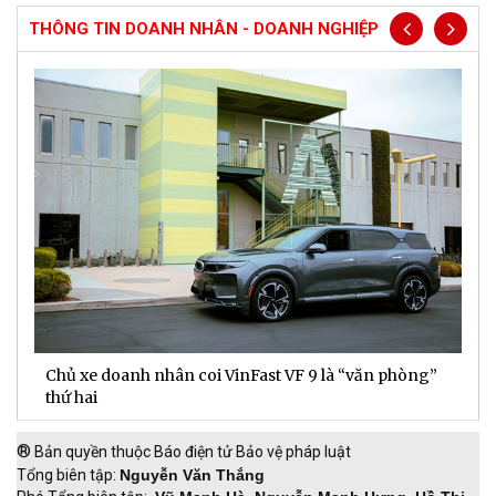
THÔNG TIN DOANH NHÂN - DOANH NGHIỆP
Chủ xe doanh nhân coi VinFast VF 9 là “văn phòng”
T
thứ hai
t
®
Bản quyền thuộc Báo điện tử Bảo vệ pháp luật
Tổng biên tập:
Nguyễn Văn Thắng