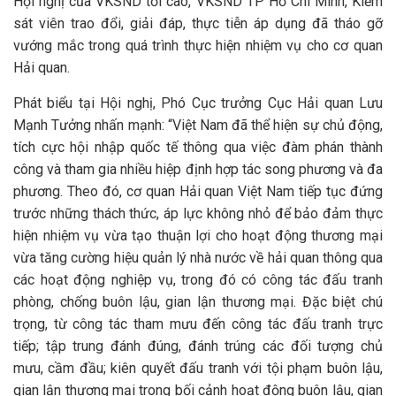
Hội nghị của VKSND tối cao, VKSND TP Hồ Chí Minh, Kiểm
sát viên trao đổi, giải đáp, thực tiễn áp dụng đã tháo gỡ
vướng mắc trong quá trình thực hiện nhiệm vụ cho cơ quan
Hải quan.
Phát biểu tại Hội nghị, Phó Cục trưởng Cục Hải quan Lưu
Mạnh Tưởng nhấn mạnh: “Việt Nam đã thể hiện sự chủ động,
tích cực hội nhập quốc tế thông qua việc đàm phán thành
công và tham gia nhiều hiệp định hợp tác song phương và đa
phương. Theo đó, cơ quan Hải quan Việt Nam tiếp tục đứng
trước những thách thức, áp lực không nhỏ để bảo đảm thực
hiện nhiệm vụ vừa tạo thuận lợi cho hoạt động thương mại
vừa tăng cường hiệu quản lý nhà nước về hải quan thông qua
các hoạt động nghiệp vụ, trong đó có công tác đấu tranh
phòng, chống buôn lậu, gian lận thương mại. Đặc biệt chú
trọng, từ công tác tham mưu đến công tác đấu tranh trực
tiếp; tập trung đánh đúng, đánh trúng các đối tượng chủ
mưu, cầm đầu; kiên quyết đấu tranh với tội phạm buôn lậu,
gian lận thương mại trong bối cảnh hoạt động buôn lậu, gian