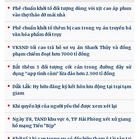
Phê chuẩn khởi tố đối tượng dùng vòi xịt cao áp phun
vào thợ tháo dỡ mái nhà
Phê chuẩn khởi tố thêm bị can trong vụ án truyền bá
văn hóa phẩm đồi trụy
VKSND tối cao trả hồ sơ vụ án Shark Thủy và đồng
phạm chiếm đoạt hơn 7000 tỉ đồng
Bắt thêm 3 đối tượng cốt cán trong đường dây sử
dụng “app tình cảm” lừa đảo hơn 2.300 tỉ đồng
Đắk Lắk: Hy hữu đăng ký kết hôn lưu động tại trại tạm
giam
Khi quyền lợi của người yếu thế được xem xét lại
Ngày 7/8, TAND khu vực 6, TP Hải Phòng xét xử giang
hồ mạng Tiến "Bịp"
Khởi tố 2 bị can trong vụ có dấu hiệu tham ô tài sản tại