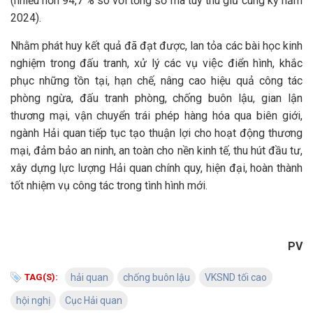
(nhiều hơn 94,7 % so với tổng số ma túy thu giữ cùng kỳ năm
2024).
Nhằm phát huy kết quả đã đạt được, lan tỏa các bài học kinh
nghiệm trong đấu tranh, xử lý các vụ việc điển hình, khắc
phục những tồn tại, hạn chế, nâng cao hiệu quả công tác
phòng ngừa, đấu tranh phòng, chống buôn lậu, gian lận
thương mại, vận chuyển trái phép hàng hóa qua biên giới,
ngành Hải quan tiếp tục tạo thuận lợi cho hoạt động thương
mại, đảm bảo an ninh, an toàn cho nền kinh tế, thu hút đầu tư,
xây dựng lực lượng Hải quan chính quy, hiện đại, hoàn thành
tốt nhiệm vụ công tác trong tình hình mới.
PV
TAG(S):
hải quan
chống buôn lậu
VKSND tối cao
hội nghị
Cục Hải quan