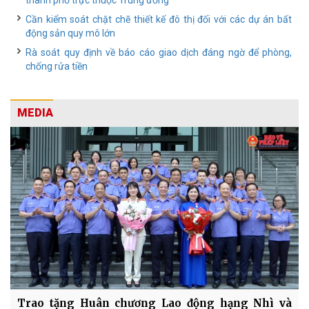
thành phố trực thuộc Trung ương
Cần kiểm soát chặt chẽ thiết kế đô thị đối với các dự án bất
động sản quy mô lớn
Rà soát quy định về báo cáo giao dịch đáng ngờ để phòng,
chống rửa tiền
MEDIA
Trao tặng Huân chương Lao động hạng Nhì và