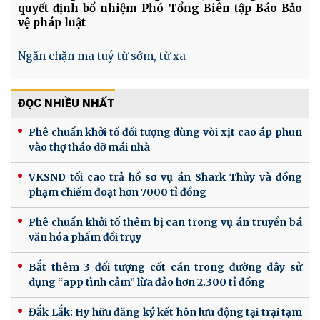
quyết định bổ nhiệm Phó Tổng Biên tập Báo Bảo
vệ pháp luật
Ngăn chặn ma tuý từ sớm, từ xa
ĐỌC NHIỀU NHẤT
Phê chuẩn khởi tố đối tượng dùng vòi xịt cao áp phun
vào thợ tháo dỡ mái nhà
VKSND tối cao trả hồ sơ vụ án Shark Thủy và đồng
phạm chiếm đoạt hơn 7000 tỉ đồng
Phê chuẩn khởi tố thêm bị can trong vụ án truyền bá
văn hóa phẩm đồi trụy
Bắt thêm 3 đối tượng cốt cán trong đường dây sử
dụng “app tình cảm” lừa đảo hơn 2.300 tỉ đồng
Đắk Lắk: Hy hữu đăng ký kết hôn lưu động tại trại tạm