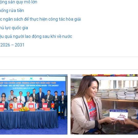
 động sản quy mô lớn
hống rửa tiền
c ngân sách để thực hiện công tác hòa giải
hủ lực quốc gia
ệu quả người lao động sau khi về nước
ỳ 2026 – 2031