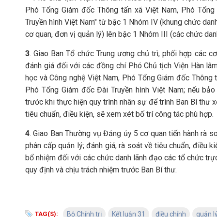
Phó Tổng Giám đốc Thông tấn xã Việt Nam, Phó Tổng 
Truyền hình Việt Nam" từ bậc 1 Nhóm IV (khung chức danh
cơ quan, đơn vị quản lý) lên bậc 1 Nhóm III (các chức dan
3
. Giao Ban Tổ chức Trung ương chủ trì, phối hợp các cơ
đánh giá đối với các đồng chí Phó Chủ tịch Viện Hàn lâ
học và Công nghệ Việt Nam, Phó Tổng Giám đốc Thông t
Phó Tổng Giám đốc Đài Truyền hình Việt Nam; nếu bảo đ
trước khi thực hiện quy trình nhân sự để trình Ban Bí t
tiêu chuẩn, điều kiện, sẽ xem xét bố trí công tác phù hợp.
4
. Giao Ban Thường vụ Đảng ủy 5 cơ quan tiến hành rà so
phân cấp quản lý; đánh giá, rà soát về tiêu chuẩn, điều k
bổ nhiệm đối với các chức danh lãnh đạo các tổ chức tr
quy định và chịu trách nhiệm trước Ban Bí thư.
TAG(S):
Bộ Chính trị
Kết luận 31
điều chỉnh
quản l