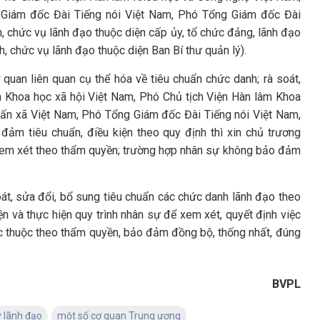
Giám đốc Đài Tiếng nói Việt Nam, Phó Tổng Giám đốc Đài
, chức vụ lãnh đạo thuộc diện cấp ủy, tổ chức đảng, lãnh đạo
h, chức vụ lãnh đạo thuộc diện Ban Bí thư quản lý).
 quan liên quan cụ thể hóa về tiêu chuẩn chức danh; rà soát,
m Khoa học xã hội Việt Nam, Phó Chủ tịch Viện Hàn lâm Khoa
ấn xã Việt Nam, Phó Tổng Giám đốc Đài Tiếng nói Việt Nam,
ảm tiêu chuẩn, điều kiện theo quy định thì xin chủ trương
hư xem xét theo thẩm quyền; trường hợp nhân sự không bảo đảm
át, sửa đổi, bổ sung tiêu chuẩn các chức danh lãnh đạo theo
iện và thực hiện quy trình nhân sự để xem xét, quyết định việc
ực thuộc theo thẩm quyền, bảo đảm đồng bộ, thống nhất, đúng
BVPL
ý lãnh đạo
một số cơ quan Trung ương