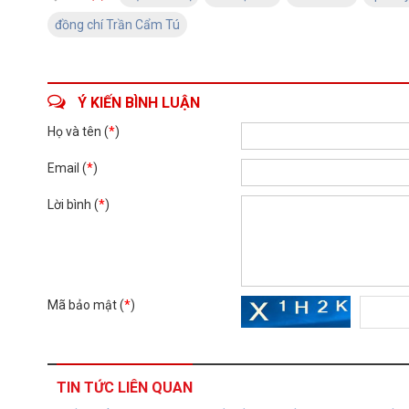
đồng chí Trần Cẩm Tú
Ý KIẾN BÌNH LUẬN
Họ và tên (
*
)
Email (
*
)
Lời bình (
*
)
Mã bảo mật (
*
)
TIN TỨC LIÊN QUAN