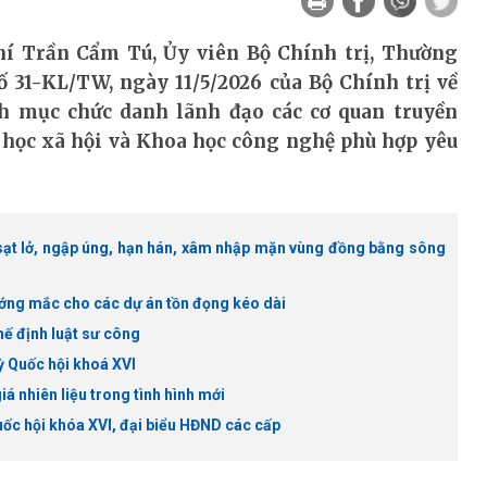
hí Trần Cẩm Tú, Ủy viên Bộ Chính trị, Thường
ố 31-KL/TW, ngày 11/5/2026 của Bộ Chính trị về
nh mục chức danh lãnh đạo các cơ quan truyền
 học xã hội và Khoa học công nghệ phù hợp yêu
, sạt lở, ngập úng, hạn hán, xâm nhập mặn vùng đồng bằng sông
vướng mắc cho các dự án tồn đọng kéo dài
hế định luật sư công
ỳ Quốc hội khoá XVI
á nhiên liệu trong tình hình mới
Quốc hội khóa XVI, đại biểu HĐND các cấp