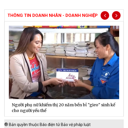
THÔNG TIN DOANH NHÂN - DOANH NGHIỆP
Người phụ nữ khiếm thị 20 năm bền bỉ "gieo" sinh kế
D
cho người yếu thế
t
®
Bản quyền thuộc Báo điện tử Bảo vệ pháp luật