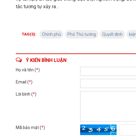
tắc tương tự xảy ra…
TAG(S):
Chính phủ
Phó Thủ tướng
Quyết định
kiệ
Ý KIẾN BÌNH LUẬN
Họ và tên (
*
)
Email (
*
)
Lời bình (
*
)
Mã bảo mật (
*
)