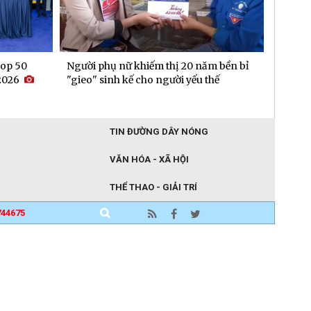
op 50
Người phụ nữ khiếm thị 20 năm bền bỉ
Doanh 
2026
"gieo" sinh kế cho người yếu thế
60% tr
TIN ĐƯỜNG DÂY NÓNG
VĂN HÓA - XÃ HỘI
THỂ THAO - GIẢI TRÍ
744675