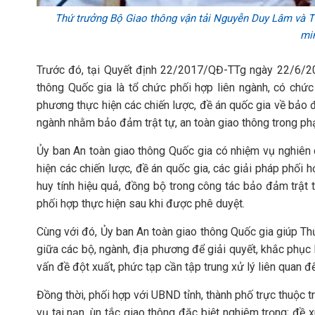
Thứ trưởng Bộ Giao thông vận tải Nguyễn Duy Lâm và T
mi
Trước đó, tại Quyết định 22/2017/QĐ-TTg ngày 22/6/20
thông Quốc gia là tổ chức phối hợp liên ngành, có chứ
phương thực hiện các chiến lược, đề án quốc gia về bảo đả
ngành nhằm bảo đảm trật tự, an toàn giao thông trong ph
Ủy ban An toàn giao thông Quốc gia có nhiệm vụ nghiên 
hiện các chiến lược, đề án quốc gia, các giải pháp phối 
huy tính hiệu quả, đồng bộ trong công tác bảo đảm trật 
phối hợp thực hiện sau khi được phê duyệt.
Cùng với đó, Ủy ban An toàn giao thông Quốc gia giúp Th
giữa các bộ, ngành, địa phương để giải quyết, khắc phục 
vấn đề đột xuất, phức tạp cần tập trung xử lý liên quan đế
Đồng thời, phối hợp với UBND tỉnh, thành phố trực thuộc 
vụ tai nạn, ùn tắc giao thông đặc biệt nghiêm trọng; đề 