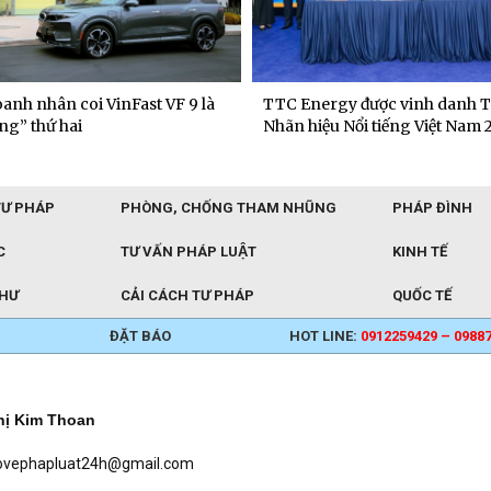
anh nhân coi VinFast VF 9 là
TTC Energy được vinh danh T
ng” thứ hai
Nhãn hiệu Nổi tiếng Việt Nam 
TƯ PHÁP
PHÒNG, CHỐNG THAM NHŨNG
PHÁP ĐÌNH
C
TƯ VẤN PHÁP LUẬT
KINH TẾ
THƯ
CẢI CÁCH TƯ PHÁP
QUỐC TẾ
ĐẶT BÁO
HOT LINE:
0912259429 – 0988
hị Kim Thoan
baovephapluat24h@gmail.com