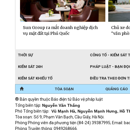
n
Sun Group ra mắt doanh nghiệp dịch
Chủ xe do
tôn
vụ mặt đất tại Phú Quốc
“văn phò
THỜI SỰ
CÔNG TỐ - KIỂM SÁT 
KIỂM SÁT 24H
PHÁP LUẬT - BẠN ĐỌ
KIỂM SÁT KHIẾU TỐ
ĐIỀU TRA THEO ĐƠN 
TÒA SOẠN
QUẢNG CÁO
®
Bản quyền thuộc Báo điện tử Bảo vệ pháp luật
Tổng biên tập:
Nguyễn Văn Thắng
Phó Tổng biên tập:
Vũ Mạnh Hà, Nguyễn Mạnh Hưng, Hồ T
Tòa soạn: Số 9, Phạm Văn Bạch, Cầu Giấy, Hà Nội.
Phòng Phóng viên đa phương tiện (84-24) 39387995; Email: 
Phòng Truyền thông: 0949268666.