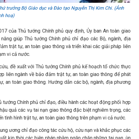
hứ trưởng Bộ Giáo dục và Đào tạo Nguyễn Thị Kim Chi. (Ảnh
nh hoạ)
17 của Thủ tướng Chính phủ quy định, Ủy ban An toàn giao
c năng giúp Thủ tướng Chính phủ chỉ đạo các Bộ, ngành, địa
m trật tự, an toàn giao thông và triển khai các giải pháp liên
ạm vi cả nước.
cứu, đề xuất với Thủ tướng Chính phủ kế hoạch tổ chức thực
hợp liên ngành về bảo đảm trật tự, an toàn giao thông để phát
tự, an toàn giao thông. Hướng dẫn các bộ, ngành, địa phương
ủ tướng Chính phủ chỉ đạo, điều hành các hoạt động phối hợp
hậu quả các vụ tai nạn giao thông đặc biệt nghiêm trọng, các
n tình hình trật tự, an toàn giao thông trên phạm vi cả nước.
trung ương chỉ đạo công tác cứu hộ, cứu nạn và khắc phục các
xuất kịp thời các biện pháp nhằm ngăn chặn những tai nạn, ùn