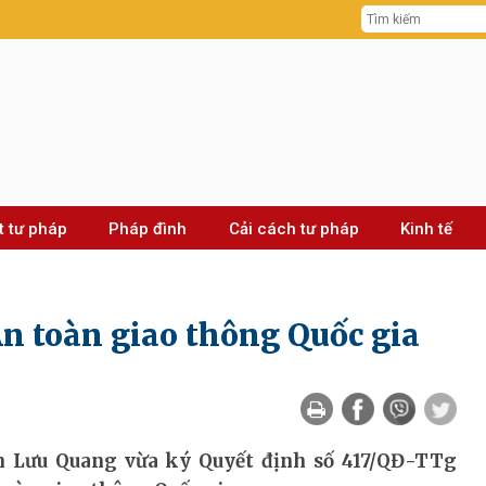
t tư pháp
Pháp đình
Cải cách tư pháp
Kinh tế
n toàn giao thông Quốc gia
 Lưu Quang vừa ký Quyết định số 417/QĐ-TTg