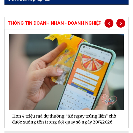
THÔNG TIN DOANH NHÂN - DOANH NGHIỆP
Hơn 4 triệu mã dự thưởng “Xé ngay trúng liền” chờ
B
được xướng tên trong đợt quay số ngày 20/7/2026
n