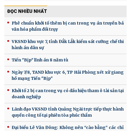
ĐỌC NHIỀU NHẤT
Phê chuẩn khởi tố thêm bị can trong vụ án truyền bá
văn hóa phẩm đồi trụy
VKSND khu vực 7, tỉnh Đắk Lắk kiểm sát cưỡng chế thi
hành án dân sự
Tiến "Bịp" lĩnh án 8 năm tù
Ngày 7/8, TAND khu vực 6, TP Hải Phòng xét xử giang
hồ mạng Tiến "Bịp"
Khởi tố 2 bị can trong vụ có dấu hiệu tham ô tài sản tại
doanh nghiệp
Lãnh đạo VKSND tỉnh Quảng Ngãi trực tiếp thực hành
quyền công tố tại phiên tòa phúc thẩm
Đại biểu Lê Văn Đông: Không nên “cào bằng” các chỉ