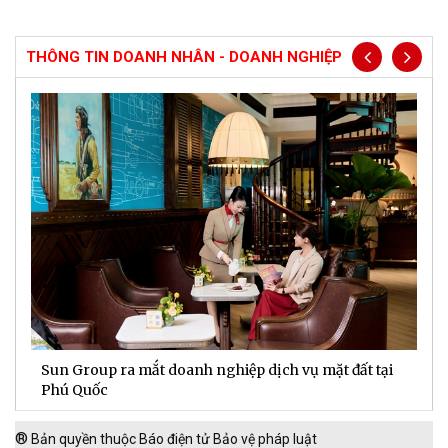
THÔNG TIN DOANH NHÂN - DOANH NGHIỆP
Sun Group ra mắt doanh nghiệp dịch vụ mặt đất tại
C
m
Phú Quốc
t
®
Bản quyền thuộc Báo điện tử Bảo vệ pháp luật