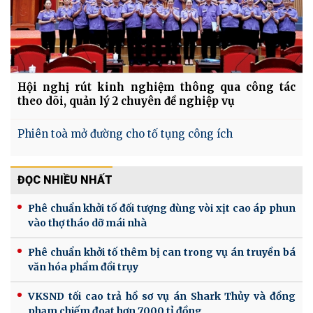
Hội nghị rút kinh nghiệm thông qua công tác
theo dõi, quản lý 2 chuyên đề nghiệp vụ
Phiên toà mở đường cho tố tụng công ích
ĐỌC NHIỀU NHẤT
Phê chuẩn khởi tố đối tượng dùng vòi xịt cao áp phun
vào thợ tháo dỡ mái nhà
Phê chuẩn khởi tố thêm bị can trong vụ án truyền bá
văn hóa phẩm đồi trụy
VKSND tối cao trả hồ sơ vụ án Shark Thủy và đồng
phạm chiếm đoạt hơn 7000 tỉ đồng