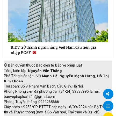
BIDV trở thành ngân hàng Việt Nam đầu tiên gia
D
nhập PCAF
l
®
Bản quyền thuộc Báo điện tử Bảo vệ pháp luật
Tổng biên tập:
Nguyễn Văn Thắng
Phó Tổng biên tập:
Vũ Mạnh Hà, Nguyễn Mạnh Hưng, Hồ Thị
Kim Thoan
Tòa soạn: Số 9, Phạm Văn Bạch, Cầu Giấy, Hà Nội.
Phòng Phóng viên đa phương tiện (84-24) 39387995; Email:
baovephapluat24h@gmail.com
Phòng Truyền thông: 0949268666.
Chia
Giấy phép số 258/GP-BTTTT cấp ngày 16/09/2024 của Bộ Thông
tin và Truyền thông (nay là Bộ Văn hoá, Thể thao và Du lịch).
sẻ