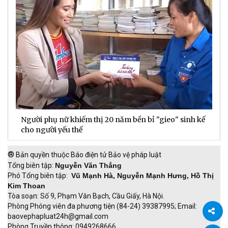
Người phụ nữ khiếm thị 20 năm bền bỉ "gieo" sinh kế
D
cho người yếu thế
t
®
Bản quyền thuộc Báo điện tử Bảo vệ pháp luật
Tổng biên tập:
Nguyễn Văn Thắng
Phó Tổng biên tập:
Vũ Mạnh Hà, Nguyễn Mạnh Hưng, Hồ Thị
Kim Thoan
Tòa soạn: Số 9, Phạm Văn Bạch, Cầu Giấy, Hà Nội.
Phòng Phóng viên đa phương tiện (84-24) 39387995; Email:
baovephapluat24h@gmail.com
Phòng Truyền thông: 0949268666.