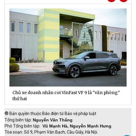
Chủ xe doanh nhân coi VinFast VF 9 là “văn phòng”
T
thứ hai
t
®
Bản quyền thuộc Báo điện tử Bảo vệ pháp luật
Tổng biên tập:
Nguyễn Văn Thắng
Phó Tổng biên tập:
Vũ Mạnh Hà, Nguyễn Mạnh Hưng
Tòa soạn: Số 9, Phạm Văn Bạch, Cầu Giấy, Hà Nội.