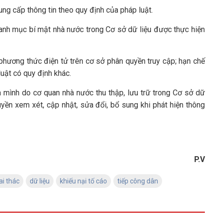
ung cấp thông tin theo quy định của pháp luật.
 danh mục bí mật nhà nước trong Cơ sở dữ liệu được thực hiện
 phương thức điện tử trên cơ sở phân quyền truy cập; hạn chế
luật có quy định khác.
 mình do cơ quan nhà nước thu thập, lưu trữ trong Cơ sở dữ
yền xem xét, cập nhật, sửa đổi, bổ sung khi phát hiện thông
P.V
ai thác
dữ liệu
khiếu nại tố cáo
tiếp công dân