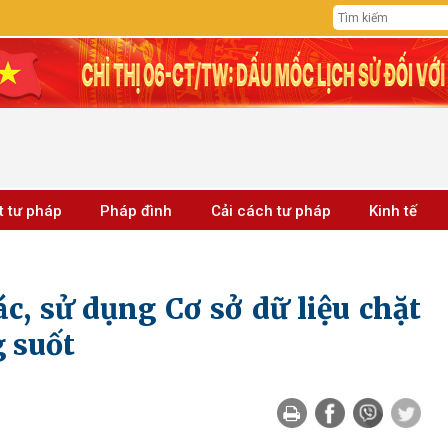
t tư pháp
Pháp đình
Cải cách tư pháp
Kinh tế
c, sử dụng Cơ sở dữ liệu chặt
g suốt