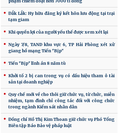
phạm chiếm đoạt hơn 7000 tỉ đồng
Đắk Lắk: Hy hữu đăng ký kết hôn lưu động tại trại
tạm giam
Khi quyền lợi của người yếu thế được xem xét lại
Ngày 7/8, TAND khu vực 6, TP Hải Phòng xét xử
giang hồ mạng Tiến "Bịp"
Tiến "Bịp" lĩnh án 8 năm tù
Khởi tố 2 bị can trong vụ có dấu hiệu tham ô tài
sản tại doanh nghiệp
Quy chế mới về cho thôi giữ chức vụ, từ chức, miễn
nhiệm, tạm đình chỉ công tác đối với công chức
trong ngành Kiểm sát nhân dân
Đồng chí Hồ Thị Kim Thoan giữ chức vụ Phó Tổng
Biên tập Báo Bảo vệ pháp luật