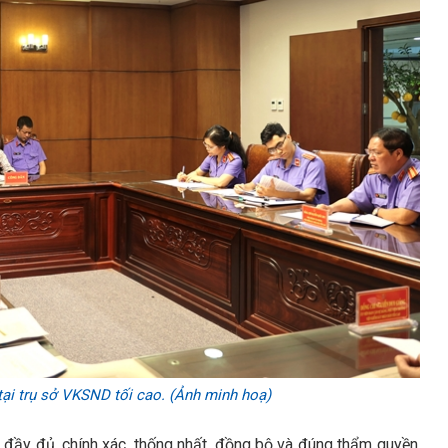
ại trụ sở VKSND tối cao. (Ảnh minh hoạ)
, đầy đủ, chính xác, thống nhất, đồng bộ và đúng thẩm quyền,