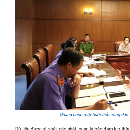
Quang cảnh một buổi tiếp công dân t
Dữ liệu được rà soát, cập nhật, quản lý bảo đảm kịp thời