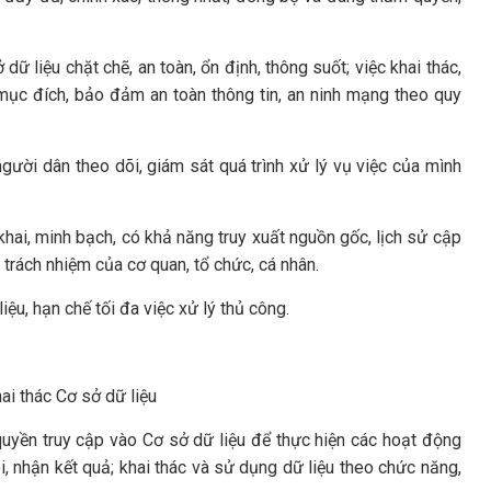
ữ liệu chặt chẽ, an toàn, ổn định, thông suốt; việc khai thác,
mục đích, bảo đảm an toàn thông tin, an ninh mạng theo quy
gười dân theo dõi, giám sát quá trình xử lý vụ việc của mình
hai, minh bạch, có khả năng truy xuất nguồn gốc, lịch sử cập
õ trách nhiệm của cơ quan, tổ chức, cá nhân.
iệu, hạn chế tối đa việc xử lý thủ công.
ai thác Cơ sở dữ liệu
quyền truy cập vào Cơ sở dữ liệu để thực hiện các hoạt động
õi, nhận kết quả; khai thác và sử dụng dữ liệu theo chức năng,