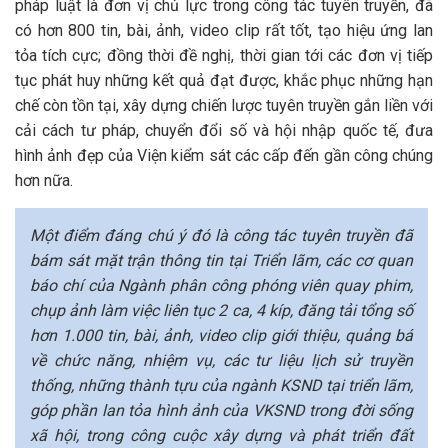
pháp luật là đơn vị chủ lực trong công tác tuyên truyền, đã
có hơn 800 tin, bài, ảnh, video clip rất tốt, tạo hiệu ứng lan
tỏa tích cực; đồng thời đề nghị, thời gian tới các đơn vị tiếp
tục phát huy những kết quả đạt được, khắc phục những hạn
chế còn tồn tại, xây dựng chiến lược tuyên truyền gắn liền với
cải cách tư pháp, chuyển đổi số và hội nhập quốc tế, đưa
hình ảnh đẹp của Viện kiểm sát các cấp đến gần công chúng
hơn nữa.
Một điểm đáng chú ý đó là công tác tuyên truyền đã
bám sát mặt trận thông tin tại Triển lãm, các cơ quan
báo chí của Ngành phân công phóng viên quay phim,
chụp ảnh làm việc liên tục 2 ca, 4 kíp, đăng tải tổng số
hơn 1.000 tin, bài, ảnh, video clip giới thiệu, quảng bá
về chức năng, nhiệm vụ, các tư liệu lịch sử truyền
thống, những thành tựu của ngành KSND tại triển lãm,
góp phần lan tỏa hình ảnh của VKSND trong đời sống
xã hội, trong công cuộc xây dựng và phát triển đất