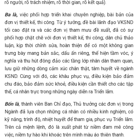
rõ người, rõ trách nhiệm, rõ thời gian, rõ kết quả).
Ba là
,
việc phối hợp triển khai chuyên nghiệp, bài bản của
đơn vị thiết kế, thi công. Từ ý tưởng, đề bài lãnh đạo VKSND
tối cao đặt ra và các đơn vị tham mưu đề xuất, đã có sự
phối hợp chặt chẽ với đơn vị thiết kế, thi công; dân chủ thảo
luận, kịp thời chỉnh sửa, hoàn thiện để có một không gian
trưng bày mang bản sắc, dấu ấn riêng, thể hiện tầm vóc, ý
nghĩa và thu hút đông đảo các tầng lớp nhân dân tham quan,
lưu giữ những dòng cảm xúc chân thật, tâm huyết về ngành
KSND. Cùng với đó, các khâu phục vụ, điều kiện bảo đảm
chu đáo, bảo đảm sức khoẻ, điều kiện cần thiết cho các tập
thể, cá nhân trực trong những ngày diễn ra Triển lãm.
Bốn là
, thành viên Ban Chỉ đạo, Thủ trưởng các đơn vị trong
Ngành đã lựa chọn những cá nhân có nhiều kinh nghiệm, có
kỹ năng, trình độ, nhiệt huyết để tham gia, phục vụ Triển lãm.
Trên cả mệnh lệnh, đó là xuất phát từ niềm đam mê công
việc, niềm tự hào khi khoác trên mình màu áo thiên thanh.