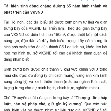
Tái hiện sinh động chặng đường 65 năm hình thành và
phát triển của VKSND
Tại Hội nghị, các đại biểu đã được xem phim tư liệu về gian
trưng bày của VKSND tại Triển lãm. Theo đó, gian trưng bày
của VKSND có diện tích hơn 180m², được thiết kế một cách
sáng tạo, độc đáo và đầy tính biểu tượng. Lấy cảm hứng từ
hình ảnh xoáy trôn ốc của thành Cổ Loa lịch sử, khéo léo kết
hợp mô hình trụ sở VKSND tối cao để khách tham quan dễ
dàng nhận biết.
Gian trưng bày được chia thành 5 khu vực chính với 3 tông
màu chủ đạo: đỏ đồng (ý chí cách mạng), vàng ánh kim (ánh
sáng công lý) và xanh thiên thanh (màu áo ngành Kiểm sát,
tượng trưng cho sự minh bạch, chính trực, nghiêm minh).
Chủ đề xuyên suốt của gian trưng bày là “
Thượng tôn pháp
luật, bảo vệ pháp chế, giữ gìn kỷ cương
”. Qua các bức
ảnh, hiện vật, và thước phim tư liệu quý giá, VKSND đã tái