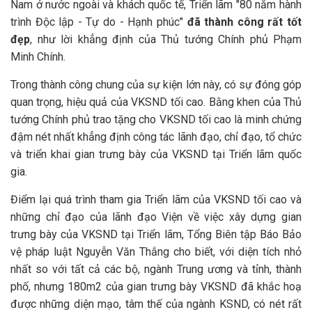
Nam ở nước ngoài và khách quốc tế, Triển lãm "80 năm hành
trình Độc lập - Tự do - Hạnh phúc"
đã thành công rất tốt
đẹp
, như lời khẳng định của Thủ tướng Chính phủ Phạm
Minh Chính.
Trong thành công chung của sự kiện lớn này, có sự đóng góp
quan trọng, hiệu quả của VKSND tối cao. Bằng khen của Thủ
tướng Chính phủ trao tặng cho VKSND tối cao là minh chứng
đậm nét nhất khẳng định công tác lãnh đạo, chỉ đạo, tổ chức
và triển khai gian trưng bày của VKSND tại Triển lãm quốc
gia.
Điểm lại quá trình tham gia Triển lãm của VKSND tối cao và
những chỉ đạo của lãnh đạo Viện về việc xây dựng gian
trưng bày của VKSND tại Triển lãm, Tổng Biên tập Báo Bảo
vệ pháp luật Nguyễn Văn Thắng cho biết, với diện tích nhỏ
nhất so với tất cả các bộ, ngành Trung ương và tỉnh, thành
phố, nhưng 180m2 của gian trưng bày VKSND đã khắc hoạ
được những diện mạo, tâm thế của ngành KSND, có nét rất