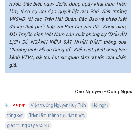
nước. Đặc biệt, ngày 28/8, đúng ngày khai mạc Triển
lãm, theo sự chỉ đạo quyết liệt của Phó Viện trưởng
VKSND tối cao Trần Hải Quân, Báo Bảo vệ pháp luật
đã kịp thời phối hợp với Ban Chuyên đề - Khoa giáo,
Đài Truyền hình Việt Nam sản xuất phóng sự “DẤU ẤN
LỊCH SỬ NGÀNH KIỂM SÁT NHÂN DÂN” thông qua
Chương trình Hồ sơ Công tố - Kiểm sát, phát sóng trên
kênh VTV1, đã thu hút sự quan tâm rất lớn của khán
giả.
Cao Nguyên - Công Ngọc
TAG(S):
Viện trưởng Nguyễn Huy Tiến
Hội nghị
tổng kết
Triển lãm thành tựu đất nước
gian trưng bày VKSND