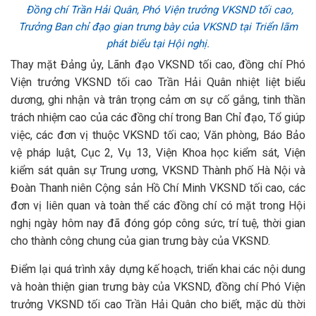
Đồng chí Trần Hải Quân, Phó Viện trưởng VKSND tối cao,
Trưởng Ban chỉ đạo gian trưng bày của VKSND tại Triển lãm
phát biểu tại Hội nghị.
Thay mặt Đảng ủy, Lãnh đạo VKSND tối cao, đồng chí Phó
Viện trưởng VKSND tối cao Trần Hải Quân nhiệt liệt biểu
dương, ghi nhận và trân trọng cảm ơn sự cố gắng, tinh thần
trách nhiệm cao của các đồng chí trong Ban Chỉ đạo, Tổ giúp
việc, các đơn vị thuộc VKSND tối cao; Văn phòng, Báo Bảo
vệ pháp luật, Cục 2, Vụ 13, Viện Khoa học kiểm sát, Viện
kiểm sát quân sự Trung ương, VKSND Thành phố Hà Nội và
Đoàn Thanh niên Cộng sản Hồ Chí Minh VKSND tối cao, các
đơn vị liên quan và toàn thể các đồng chí có mặt trong Hội
nghị ngày hôm nay đã đóng góp công sức, trí tuệ, thời gian
cho thành công chung của gian trưng bày của VKSND.
Điểm lại quá trình xây dựng kế hoạch, triển khai các nội dung
và hoàn thiện gian trưng bày của VKSND, đồng chí Phó Viện
trưởng VKSND tối cao Trần Hải Quân cho biết, mặc dù thời