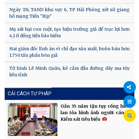
Ngày 7/8, TAND khu vực 6, TP Hải Phòng xét xử giang
hồ mạng Tiến "Bịp"
Mẹ sát hại con ruột, tạo hiện trường giả để trục lợi hơn
4,1 tỉ đồng tiền bảo hiểm
Hai giám đốc lĩnh án vì chỉ đạo sản xuất, buôn bán hơn
1.750 tấn phân bón giả
Tử hình Lê Minh Quân, kẻ cầm đầu đường dây ma túy
liên tỉnh
CẢI CÁCH TƯ PHÁP
Chia
Gần 35 năm tận tụy cống hiến,
lan tỏa hình ảnh người cán bộ
sẻ
Kiểm sát tiêu biểu