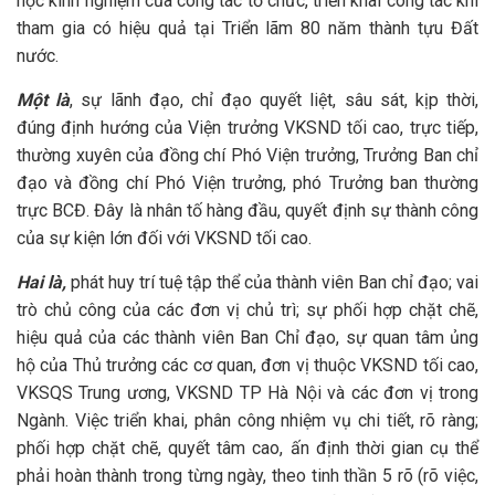
học kinh nghiệm của công tác tổ chức, triển khai công tác khi
tham gia có hiệu quả tại Triển lãm 80 năm thành tựu Đất
nước.
Một là
, sự lãnh đạo, chỉ đạo quyết liệt, sâu sát, kịp thời,
đúng định hướng của Viện trưởng VKSND tối cao, trực tiếp,
thường xuyên của đồng chí Phó Viện trưởng, Trưởng Ban chỉ
đạo và đồng chí Phó Viện trưởng, phó Trưởng ban thường
trực BCĐ. Đây là nhân tố hàng đầu, quyết định sự thành công
của sự kiện lớn đối với VKSND tối cao.
Hai là,
phát huy trí tuệ tập thể của thành viên Ban chỉ đạo; vai
trò chủ công của các đơn vị chủ trì; sự phối hợp chặt chẽ,
hiệu quả của các thành viên Ban Chỉ đạo, sự quan tâm ủng
hộ của Thủ trưởng các cơ quan, đơn vị thuộc VKSND tối cao,
VKSQS Trung ương, VKSND TP Hà Nội và các đơn vị trong
Ngành. Việc triển khai, phân công nhiệm vụ chi tiết, rõ ràng;
phối hợp chặt chẽ, quyết tâm cao, ấn định thời gian cụ thể
phải hoàn thành trong từng ngày, theo tinh thần 5 rõ (rõ việc,