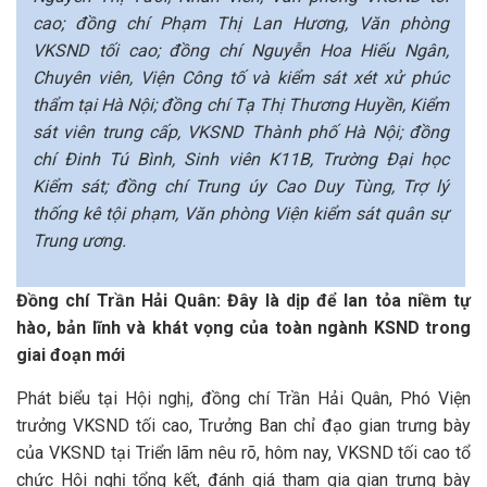
cao; đồng chí Phạm Thị Lan Hương, Văn phòng
VKSND tối cao; đồng chí Nguyễn Hoa Hiếu Ngân,
Chuyên viên, Viện Công tố và kiểm sát xét xử phúc
thẩm tại Hà Nội; đồng chí Tạ Thị Thương Huyền, Kiểm
sát viên trung cấp, VKSND Thành phố Hà Nội; đồng
chí Đinh Tú Bình, Sinh viên K11B, Trường Đại học
Kiểm sát; đồng chí Trung úy Cao Duy Tùng, Trợ lý
thống kê tội phạm, Văn phòng Viện kiểm sát quân sự
Trung ương.
Đồng chí Trần Hải Quân: Đây là dịp để lan tỏa niềm tự
hào, bản lĩnh và khát vọng của toàn ngành KSND trong
giai đoạn mới
Phát biểu tại Hội nghị, đồng chí Trần Hải Quân, Phó Viện
trưởng VKSND tối cao, Trưởng Ban chỉ đạo gian trưng bày
của VKSND tại Triển lãm nêu rõ, hôm nay, VKSND tối cao tổ
chức Hội nghị tổng kết, đánh giá tham gia gian trưng bày