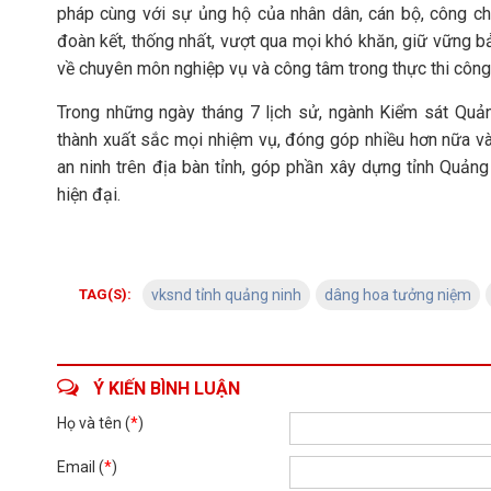
pháp cùng với sự ủng hộ của nhân dân, cán bộ, công c
đoàn kết, thống nhất, vượt qua mọi khó khăn, giữ vững bả
về chuyên môn nghiệp vụ và công tâm trong thực thi công 
Trong những ngày tháng 7 lịch sử, ngành Kiểm sát Quảng
thành xuất sắc mọi nhiệm vụ, đóng góp nhiều hơn nữa vào
an ninh trên địa bàn tỉnh, góp phần xây dựng tỉnh Quảng 
hiện đại.
TAG(S):
vksnd tỉnh quảng ninh
dâng hoa tưởng niệm
Ý KIẾN BÌNH LUẬN
Họ và tên (
*
)
Email (
*
)