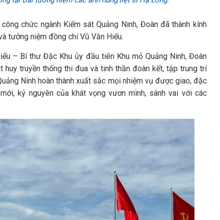
g tại Đài tưởng niệm các anh hùng liệt sĩ Hạ Long.
ộ, công chức ngành Kiểm sát Quảng Ninh, Đoàn đã thành kính
 và tưởng niệm đồng chí Vũ Văn Hiếu.
 Hiếu – Bí thư Đặc Khu ủy đầu tiên Khu mỏ Quảng Ninh, Đoàn
huy truyền thống thi đua và tinh thần đoàn kết, tập trung trí
 Quảng Ninh hoàn thành xuất sắc mọi nhiệm vụ được giao, đặc
 mới, kỷ nguyên của khát vọng vươn mình, sánh vai với các