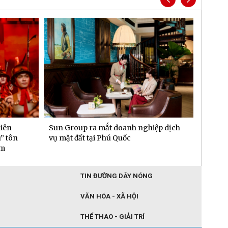
hiên
Sun Group ra mắt doanh nghiệp dịch
Chủ xe
” tôn
vụ mặt đất tại Phú Quốc
“văn p
am
TIN ĐƯỜNG DÂY NÓNG
VĂN HÓA - XÃ HỘI
THỂ THAO - GIẢI TRÍ