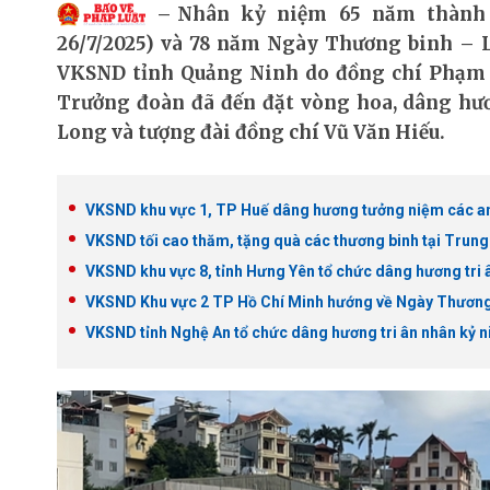
Nhân kỷ niệm 65 năm thành 
26/7/2025) và 78 năm Ngày Thương binh – Liệt
VKSND tỉnh Quảng Ninh do đồng chí Phạm V
Trưởng đoàn đã đến đặt vòng hoa, dâng hươ
Long và tượng đài đồng chí Vũ Văn Hiếu.
VKSND khu vực 1, TP Huế dâng hương tưởng niệm các anh
VKSND tối cao thăm, tặng quà các thương binh tại Trun
VKSND khu vực 8, tỉnh Hưng Yên tổ chức dâng hương tri â
VKSND Khu vực 2 TP Hồ Chí Minh hướng về Ngày Thương b
VKSND tỉnh Nghệ An tổ chức dâng hương tri ân nhân kỷ n