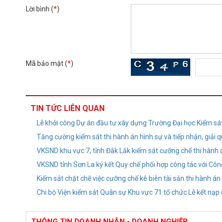
Lời bình (
*
)
Mã bảo mật (
*
)
TIN TỨC LIÊN QUAN
Lễ khởi công Dự án đầu tư xây dựng Trường Đại học Kiểm sát 
Tăng cường kiểm sát thi hành án hình sự và tiếp nhận, giải 
VKSND khu vực 7, tỉnh Đắk Lắk kiểm sát cưỡng chế thi hành 
VKSND tỉnh Sơn La ký kết Quy chế phối hợp công tác với Côn
Kiểm sát chặt chẽ việc cưỡng chế kê biên tài sản thi hành án 
Chi bộ Viện kiểm sát Quân sự Khu vực 71 tổ chức Lễ kết nạp
THÔNG TIN DOANH NHÂN - DOANH NGHIỆP