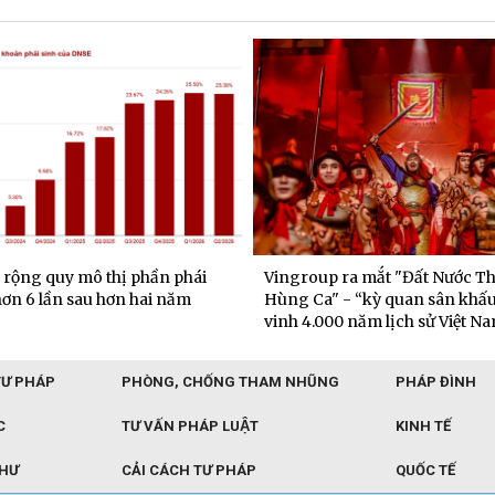
rộng quy mô thị phần phái
Vingroup ra mắt "Đất Nước T
hơn 6 lần sau hơn hai năm
Hùng Ca" - “kỳ quan sân khấu
vinh 4.000 năm lịch sử Việt N
TƯ PHÁP
PHÒNG, CHỐNG THAM NHŨNG
PHÁP ĐÌNH
C
TƯ VẤN PHÁP LUẬT
KINH TẾ
THƯ
CẢI CÁCH TƯ PHÁP
QUỐC TẾ