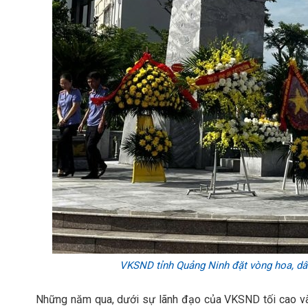
VKSND tỉnh Quảng Ninh đặt vòng hoa, dân
Những năm qua, dưới sự lãnh đạo của VKSND tối cao và