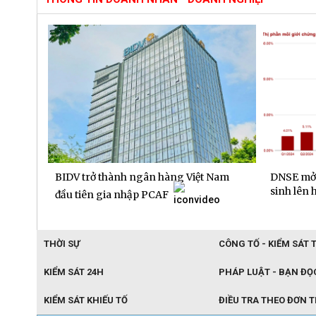
gay
BIDV trở thành ngân hàng Việt Nam
DNSE mở 
trong
sinh lên 
đầu tiên gia nhập PCAF
THỜI SỰ
CÔNG TỐ - KIỂM SÁT 
KIỂM SÁT 24H
PHÁP LUẬT - BẠN ĐỌ
KIỂM SÁT KHIẾU TỐ
ĐIỀU TRA THEO ĐƠN 