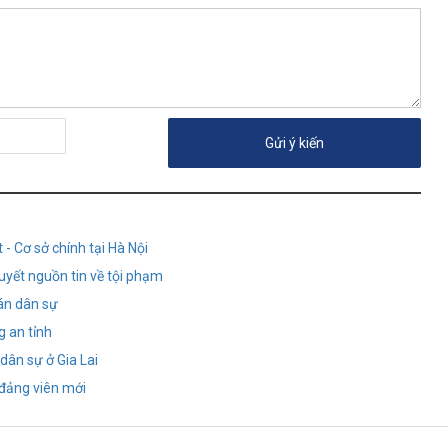
- Cơ sở chính tại Hà Nội
quyết nguồn tin về tội phạm
án dân sự
g an tỉnh
dân sự ở Gia Lai
 đảng viên mới