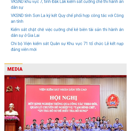
VKSND khu vực 7, tỉnh Đắk Lắk kiểm sát cưỡng chế thi hành án
dân sự
VKSND tỉnh Sơn La ký kết Quy chế phối hợp công tác với Công
an tỉnh
Kiểm sát chặt chẽ việc cưỡng chế kê biên tài sản thi hành án
dân sự ở Gia Lai
Chi bộ Viện kiểm sát Quân sự Khu vực 71 tổ chức Lễ kết nạp
đảng viên mới
MEDIA