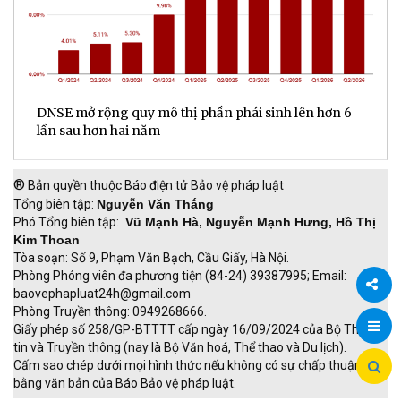
DNSE mở rộng quy mô thị phần phái sinh lên hơn 6
V
lần sau hơn hai năm
q
®
Bản quyền thuộc Báo điện tử Bảo vệ pháp luật
Tổng biên tập:
Nguyễn Văn Thắng
Phó Tổng biên tập:
Vũ Mạnh Hà, Nguyễn Mạnh Hưng, Hồ Thị
Kim Thoan
Tòa soạn: Số 9, Phạm Văn Bạch, Cầu Giấy, Hà Nội.
Phòng Phóng viên đa phương tiện (84-24) 39387995; Email:
baovephapluat24h@gmail.com
Phòng Truyền thông: 0949268666.
Chia
Giấy phép số 258/GP-BTTTT cấp ngày 16/09/2024 của Bộ Thông
tin và Truyền thông (nay là Bộ Văn hoá, Thể thao và Du lịch).
sẻ
Cấm sao chép dưới mọi hình thức nếu không có sự chấp thuận
bằng văn bản của Báo Bảo vệ pháp luật.