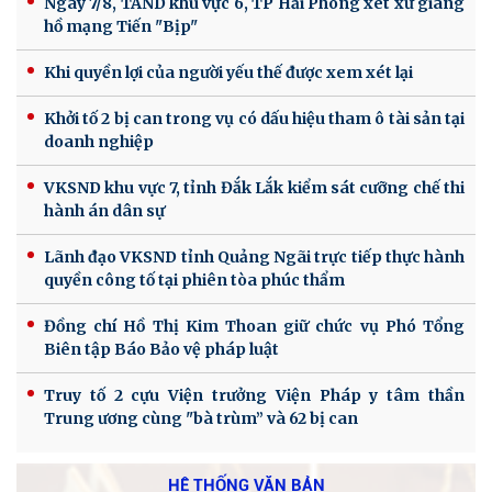
Ngày 7/8, TAND khu vực 6, TP Hải Phòng xét xử giang
hồ mạng Tiến "Bịp"
Khi quyền lợi của người yếu thế được xem xét lại
Khởi tố 2 bị can trong vụ có dấu hiệu tham ô tài sản tại
doanh nghiệp
VKSND khu vực 7, tỉnh Đắk Lắk kiểm sát cưỡng chế thi
hành án dân sự
Lãnh đạo VKSND tỉnh Quảng Ngãi trực tiếp thực hành
quyền công tố tại phiên tòa phúc thẩm
Đồng chí Hồ Thị Kim Thoan giữ chức vụ Phó Tổng
Biên tập Báo Bảo vệ pháp luật
Truy tố 2 cựu Viện trưởng Viện Pháp y tâm thần
Trung ương cùng "bà trùm” và 62 bị can
HỆ THỐNG VĂN BẢN