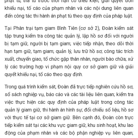
phạt tù, tha tù trước thời hạn có điều kiện; giải quyết đơn
khiếu nại, tố cáo của phạm nhân và các nội dung liên quan
đến công tác thi hành án phạt tù theo quy định của pháp luật.
Tại Phân trại tạm giam Bình Tiên (cơ sở 2), Đoàn kiểm sát
tập trung kiểm tra công tác quản lý, lập hồ sơ đối với người
bị tạm giữ, người bị tạm giam; việc tiếp nhận, theo dõi thời
hạn tạm giữ, tạm giam; quản lý, lưu trữ hồ sơ; công tác trích
xuất, chuyển giao, tổ chức gặp thân nhân, người bào chữa; xử
lý các trường hợp vi phạm nội quy cơ sở giam giữ và giải
quyết khiếu nại, tố cáo theo quy định.
Trong quá trình kiểm sát, Đoàn đã trực tiếp nghiên cứu hồ sơ,
sổ sách nghiệp vụ, báo cáo và các tài liệu liên quan; kiểm tra
việc thực hiện các quy định của pháp luật trong công tác
quản lý giam giữ, thi hành án hình sự; đối chiếu số liệu, hồ sơ
với thực tế tại cơ sở giam giữ. Bên cạnh đó, Đoàn còn trực
tiếp kiểm sát tại các khu vực giam giữ, khu sinh hoạt, khu lao
động của phạm nhân và các bộ phận nghiệp vụ liên quan;