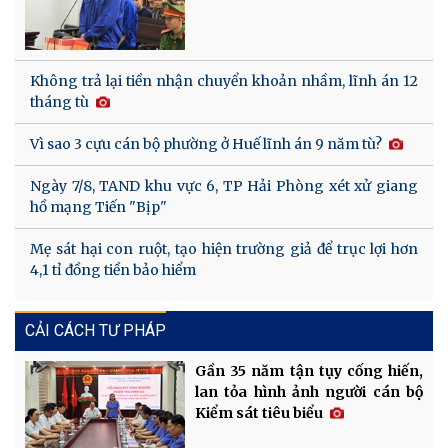
Không trả lại tiền nhận chuyển khoản nhầm, lĩnh án 12
tháng tù
Vì sao 3 cựu cán bộ phường ở Huế lĩnh án 9 năm tù?
Ngày 7/8, TAND khu vực 6, TP Hải Phòng xét xử giang
hồ mạng Tiến "Bịp"
Mẹ sát hại con ruột, tạo hiện trường giả để trục lợi hơn
4,1 tỉ đồng tiền bảo hiểm
CẢI CÁCH TƯ PHÁP
Gần 35 năm tận tụy cống hiến,
lan tỏa hình ảnh người cán bộ
Kiểm sát tiêu biểu