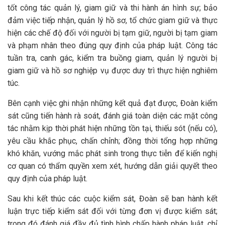
tốt công tác quản lý, giam giữ và thi hành án hình sự; bảo
đảm việc tiếp nhận, quản lý hồ sơ, tổ chức giam giữ và thực
hiện các chế độ đối với người bị tạm giữ, người bị tạm giam
và phạm nhân theo đúng quy định của pháp luật. Công tác
tuần tra, canh gác, kiểm tra buồng giam, quản lý người bị
giam giữ và hồ sơ nghiệp vụ được duy trì thực hiện nghiêm
túc.
Bên cạnh việc ghi nhận những kết quả đạt được, Đoàn kiểm
sát cũng tiến hành rà soát, đánh giá toàn diện các mặt công
tác nhằm kịp thời phát hiện những tồn tại, thiếu sót (nếu có),
yêu cầu khắc phục, chấn chỉnh; đồng thời tổng hợp những
khó khăn, vướng mắc phát sinh trong thực tiễn để kiến nghị
cơ quan có thẩm quyền xem xét, hướng dẫn giải quyết theo
quy định của pháp luật.
Sau khi kết thúc các cuộc kiểm sát, Đoàn sẽ ban hành kết
luận trực tiếp kiểm sát đối với từng đơn vị được kiểm sát;
trong đó đánh giá đầy đủ tình hình chấp hành pháp luật, chỉ