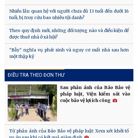
Nhiều lần quan hệ với người chưa đủ 13 tuổi đến dưới 16
tuổi, bị truy cứu bao nhiêu tội danh?
Theo quy định mới, những đối tượng nào và điều kiện để
được thuê nhà ở xã hội?
“Bẫy” nghĩa vụ phát sinh và nguy cơ mất nhà sau hơn
một thập kỷ
ĐIỀU TRA THEO ĐƠN THƯ
Sau phản ánh của Báo Bảo vệ
pháp luật, Viện kiểm sát vào
cuộc bảo vệ lợi ích công
Từ phản ánh của Báo Bảo vệ pháp luật: Xem xét khởi tố
vụ án sau khi có kết quả giám định