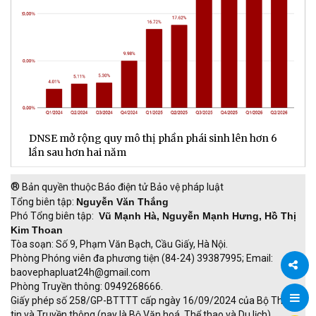
DNSE mở rộng quy mô thị phần phái sinh lên hơn 6
V
lần sau hơn hai năm
q
®
Bản quyền thuộc Báo điện tử Bảo vệ pháp luật
Tổng biên tập:
Nguyễn Văn Thắng
Phó Tổng biên tập:
Vũ Mạnh Hà, Nguyễn Mạnh Hưng, Hồ Thị
Kim Thoan
Tòa soạn: Số 9, Phạm Văn Bạch, Cầu Giấy, Hà Nội.
Phòng Phóng viên đa phương tiện (84-24) 39387995; Email:
baovephapluat24h@gmail.com
Phòng Truyền thông: 0949268666.
Chia
Giấy phép số 258/GP-BTTTT cấp ngày 16/09/2024 của Bộ Thông
tin và Truyền thông (nay là Bộ Văn hoá, Thể thao và Du lịch).