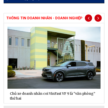
THÔNG TIN DOANH NHÂN - DOANH NGHIỆP
Chủ xe doanh nhân coi VinFast VF 9 là “văn phòng”
T
thứ hai
t