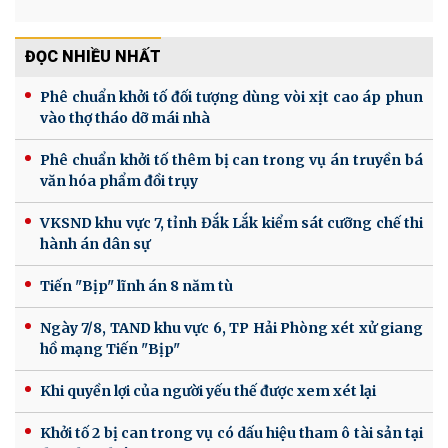
ĐỌC NHIỀU NHẤT
Phê chuẩn khởi tố đối tượng dùng vòi xịt cao áp phun
vào thợ tháo dỡ mái nhà
Phê chuẩn khởi tố thêm bị can trong vụ án truyền bá
văn hóa phẩm đồi trụy
VKSND khu vực 7, tỉnh Đắk Lắk kiểm sát cưỡng chế thi
hành án dân sự
Tiến "Bịp" lĩnh án 8 năm tù
Ngày 7/8, TAND khu vực 6, TP Hải Phòng xét xử giang
hồ mạng Tiến "Bịp"
Khi quyền lợi của người yếu thế được xem xét lại
Khởi tố 2 bị can trong vụ có dấu hiệu tham ô tài sản tại