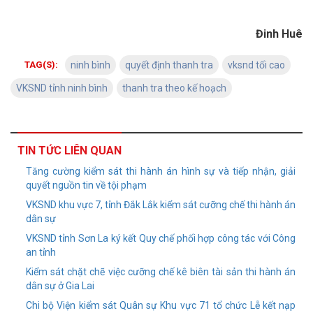
Đinh Huê
TAG(S):
ninh bình
quyết định thanh tra
vksnd tối cao
VKSND tỉnh ninh bình
thanh tra theo kế hoạch
TIN TỨC LIÊN QUAN
Tăng cường kiểm sát thi hành án hình sự và tiếp nhận, giải
quyết nguồn tin về tội phạm
VKSND khu vực 7, tỉnh Đắk Lắk kiểm sát cưỡng chế thi hành án
dân sự
VKSND tỉnh Sơn La ký kết Quy chế phối hợp công tác với Công
an tỉnh
Kiểm sát chặt chẽ việc cưỡng chế kê biên tài sản thi hành án
dân sự ở Gia Lai
Chi bộ Viện kiểm sát Quân sự Khu vực 71 tổ chức Lễ kết nạp