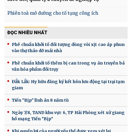
Phiên toà mở đường cho tố tụng công ích
ĐỌC NHIỀU NHẤT
Phê chuẩn khởi tố đối tượng dùng vòi xịt cao áp phun
vào thợ tháo dỡ mái nhà
Phê chuẩn khởi tố thêm bị can trong vụ án truyền bá
văn hóa phẩm đồi trụy
Đắk Lắk: Hy hữu đăng ký kết hôn lưu động tại trại tạm
giam
Tiến "Bịp" lĩnh án 8 năm tù
Ngày 7/8, TAND khu vực 6, TP Hải Phòng xét xử giang
hồ mạng Tiến "Bịp"
Khi quyền lợi của người yếu thế được xem xét lại