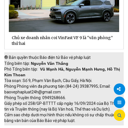
Chủ xe doanh nhân coi VinFast VF 9 là “văn phòng”
T
thứ hai
t
®
Bản quyền thuộc Báo điện tử Bảo vệ pháp luật
Tổng biên tập:
Nguyễn Văn Thắng
Phó Tổng biên tập:
Vũ Mạnh Hà, Nguyễn Mạnh Hưng, Hồ Thị
Kim Thoan
Tòa soạn: Số 9, Phạm Văn Bạch, Cầu Giấy, Hà Nội.
Phòng Phóng viên đa phương tiện (84-24) 39387995; Email:
baovephapluat24h@gmail.com
Phòng Truyền thông: 0949268666.
Chia
Giấy phép số 258/GP-BTTTT cấp ngày 16/09/2024 của Bộ Thông
tin và Truyền thông (nay là Bộ Văn hoá, Thể thao và Du lịch).
sẻ
Cấm sao chép dưới mọi hình thức nếu không có sự chấp thuận
bằng văn bản của Báo Bảo vệ pháp luật.