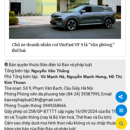
Chủ xe doanh nhân coi VinFast VF 9 là “văn phòng”
T
thứ hai
t
®
Bản quyền thuộc Báo điện tử Bảo vệ pháp luật
Tổng biên tập:
Nguyễn Văn Thắng
Phó Tổng biên tập:
Vũ Mạnh Hà, Nguyễn Mạnh Hưng, Hồ Thị
Kim Thoan
Tòa soạn: Số 9, Phạm Văn Bạch, Cầu Giấy, Hà Nội.
Phòng Phóng viên đa phương tiện (84-24) 39387995; Email:
baovephapluat24h@gmail.com
Phòng Truyền thông: 0949268666.
Chia
Giấy phép số 258/GP-BTTTT cấp ngày 16/09/2024 của Bộ Thông
tin và Truyền thông (nay là Bộ Văn hoá, Thể thao và Du lịch).
sẻ
Cấm sao chép dưới mọi hình thức nếu không có sự chấp thuận
bằng văn bản của Báo Bảo vệ pháp luật.