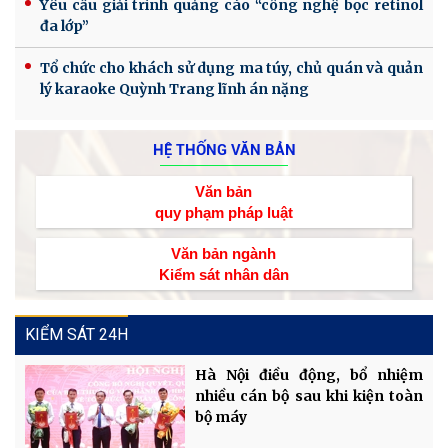
Yêu cầu giải trình quảng cáo “công nghệ bọc retinol
đa lớp”
Tổ chức cho khách sử dụng ma túy, chủ quán và quản
lý karaoke Quỳnh Trang lĩnh án nặng
HỆ THỐNG VĂN BẢN
Văn bản
quy phạm pháp luật
Văn bản ngành
Kiểm sát nhân dân
KIỂM SÁT 24H
Hà Nội điều động, bổ nhiệm
nhiều cán bộ sau khi kiện toàn
bộ máy