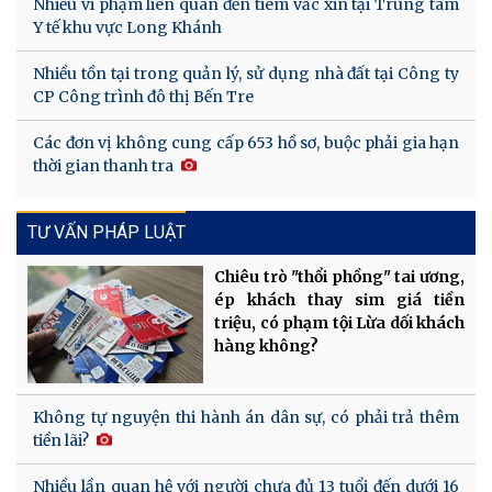
Nhiều vi phạm liên quan đến tiêm vắc xin tại Trung tâm
Y tế khu vực Long Khánh
Nhiều tồn tại trong quản lý, sử dụng nhà đất tại Công ty
CP Công trình đô thị Bến Tre
Các đơn vị không cung cấp 653 hồ sơ, buộc phải gia hạn
thời gian thanh tra
TƯ VẤN PHÁP LUẬT
Chiêu trò "thổi phồng" tai ương,
ép khách thay sim giá tiền
triệu, có phạm tội Lừa dối khách
hàng không?
Không tự nguyện thi hành án dân sự, có phải trả thêm
tiền lãi?
Nhiều lần quan hệ với người chưa đủ 13 tuổi đến dưới 16