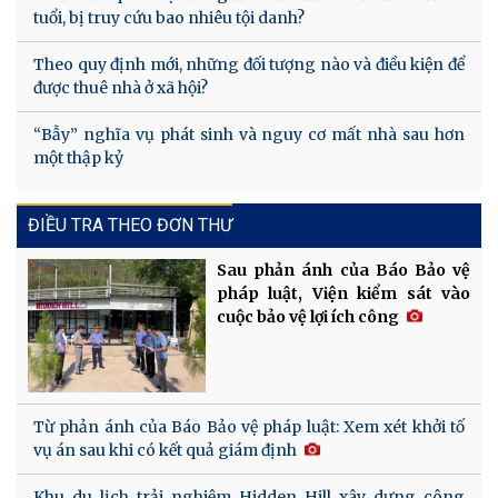
tuổi, bị truy cứu bao nhiêu tội danh?
Theo quy định mới, những đối tượng nào và điều kiện để
được thuê nhà ở xã hội?
“Bẫy” nghĩa vụ phát sinh và nguy cơ mất nhà sau hơn
một thập kỷ
ĐIỀU TRA THEO ĐƠN THƯ
Sau phản ánh của Báo Bảo vệ
pháp luật, Viện kiểm sát vào
cuộc bảo vệ lợi ích công
Từ phản ánh của Báo Bảo vệ pháp luật: Xem xét khởi tố
vụ án sau khi có kết quả giám định
Khu du lịch trải nghiệm Hidden Hill xây dựng công