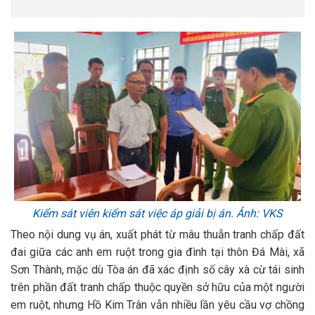
Kiểm sát viên kiểm sát việc áp giải bị án. Ảnh: VKS
Theo nội dung vụ án, xuất phát từ mâu thuẫn tranh chấp đất
đai giữa các anh em ruột trong gia đình tại thôn Đá Mài, xã
Sơn Thành, mặc dù Tòa án đã xác định số cây xà cừ tái sinh
trên phần đất tranh chấp thuộc quyền sở hữu của một người
em ruột, nhưng Hồ Kim Trân vẫn nhiều lần yêu cầu vợ chồng