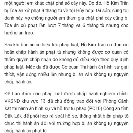
một người em khác chặt phá số cây này. Do đó, Hồ Kim Trân
bị Tòa án xử phạt 9 tháng tù về tội Hủy hoại tài sản; cùng tội
danh này, vợ chồng người em tham gia chặt phá cây cũng bị
Tòa án xử phạt lần lượt 7 tháng và 6 tháng tù nhưng cho
hưởng án treo.
Sau khi bản án có hiệu lực pháp luật, Hồ Kim Trân có đơn xin
hoãn chấp hành án phạt tù nhưng không được cơ quan có
thẩm quyền chấp nhận do không đủ điều kiện theo quy định
pháp luật. Mặc dù đã được Cơ quan Thi hành án hình sự giải
thích, vận động nhiều lần nhưng bị án vẫn không tự nguyện
chấp hành án.
Để bảo đảm cho pháp luật được chấp hành nghiêm chỉnh,
VKSND khu vực 13 đã chủ động trao đổi với Phòng Cảnh
sát thi hành án hình sự và hỗ trợ tư pháp (PC10) Công an tỉnh
Đắk Lắk để phối hợp rà soát hồ sơ, thống nhất biện pháp tổ
chức thi hành án đối với trường hợp bị án không tự nguyện
chấp hành án phạt tù.