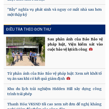
“Bẫy” nghĩa vụ phát sinh và nguy cơ mất nhà sau hơn
một thập kỷ
ĐIỀU TRA THEO ĐƠN THƯ
Sau phản ánh của Báo Bảo vệ
pháp luật, Viện kiểm sát vào
cuộc bảo vệ lợi ích công
Từ phản ánh của Báo Bảo vệ pháp luật: Xem xét khởi tố
vụ án sau khi có kết quả giám định
Khu du lịch trải nghiệm Hidden Hill xây dựng công
trình trái phép
Thanh Hóa: VKSND tối cao xem xét đơn đề nghị kháng