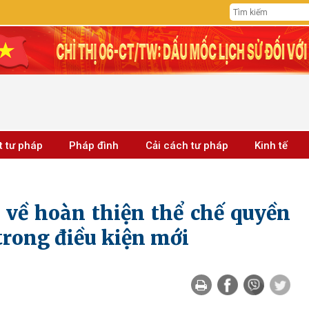
t tư pháp
Pháp đình
Cải cách tư pháp
Kinh tế
 về hoàn thiện thể chế quyền
trong điều kiện mới