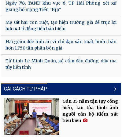
Ngày 7/8, TAND khu vực 6, TP Hải Phòng xét xử
giang hồ mạng Tiến "Bịp"
Mẹ sát hại con ruột, tạo hiện trường giả để trục lợi
hơn 4,1 tỉ đồng tiền bảo hiểm
Hai giám đốc lĩnh án vì chỉ đạo sản xuất, buôn bán
hơn 1.750 tấn phân bón giả
Tử hình Lê Minh Quân, kẻ cầm đầu đường dây ma
túy liên tỉnh
CẢI CÁCH TƯ PHÁP
Gần 35 năm tận tụy cống
hiến, lan tỏa hình ảnh
người cán bộ Kiểm sát
tiêu biểu