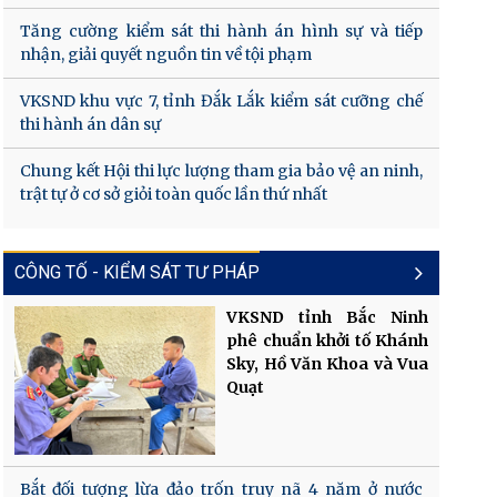
Tăng cường kiểm sát thi hành án hình sự và tiếp
nhận, giải quyết nguồn tin về tội phạm
VKSND khu vực 7, tỉnh Đắk Lắk kiểm sát cưỡng chế
thi hành án dân sự
Chung kết Hội thi lực lượng tham gia bảo vệ an ninh,
trật tự ở cơ sở giỏi toàn quốc lần thứ nhất
CÔNG TỐ - KIỂM SÁT TƯ PHÁP
VKSND tỉnh Bắc Ninh
phê chuẩn khởi tố Khánh
Sky, Hồ Văn Khoa và Vua
Quạt
Bắt đối tượng lừa đảo trốn truy nã 4 năm ở nước