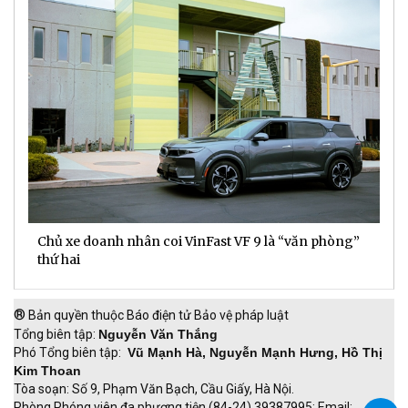
Chủ xe doanh nhân coi VinFast VF 9 là “văn phòng”
T
thứ hai
t
®
Bản quyền thuộc Báo điện tử Bảo vệ pháp luật
Tổng biên tập:
Nguyễn Văn Thắng
Phó Tổng biên tập:
Vũ Mạnh Hà, Nguyễn Mạnh Hưng, Hồ Thị
Kim Thoan
Tòa soạn: Số 9, Phạm Văn Bạch, Cầu Giấy, Hà Nội.
Phòng Phóng viên đa phương tiện (84-24) 39387995; Email: