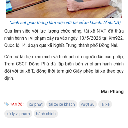
Cảnh sát giao thông làm việc với tài xế xe khách. (Ảnh:CA)
Qua làm việc với lực lượng chức năng, tài xế N.V.T. đã thừa
nhận hành vi vi phạm xảy ra vào ngày 13/5/2026 tại Km922,
Quốc lộ 14, đoạn qua xã Nghĩa Trung, thành phố Đồng Nai.
Căn cứ tài liệu xác minh và hình ảnh do người dân cung cấp,
Trạm CSGT Đồng Phú đã lập biên bản vi phạm hành chính
đối với tài xế T.; đồng thời tạm giữ Giấy phép lái xe theo quy
định.
Mai Phong
TAG(S):
xử phạt
tài xế xe khách
vượt ẩu
lái xe
xử lý vi phạm
hành chính