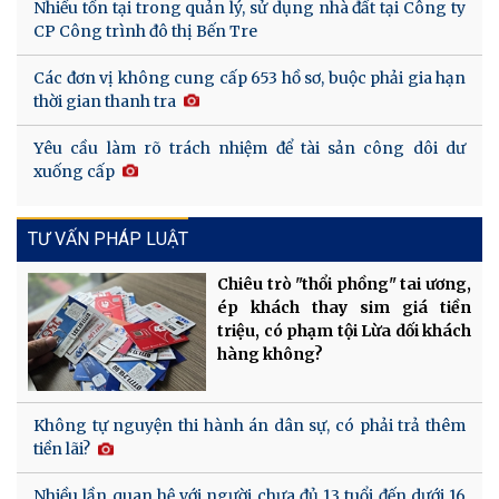
Nhiều tồn tại trong quản lý, sử dụng nhà đất tại Công ty
CP Công trình đô thị Bến Tre
Các đơn vị không cung cấp 653 hồ sơ, buộc phải gia hạn
thời gian thanh tra
Yêu cầu làm rõ trách nhiệm để tài sản công dôi dư
xuống cấp
TƯ VẤN PHÁP LUẬT
Chiêu trò "thổi phồng" tai ương,
ép khách thay sim giá tiền
triệu, có phạm tội Lừa dối khách
hàng không?
Không tự nguyện thi hành án dân sự, có phải trả thêm
tiền lãi?
Nhiều lần quan hệ với người chưa đủ 13 tuổi đến dưới 16