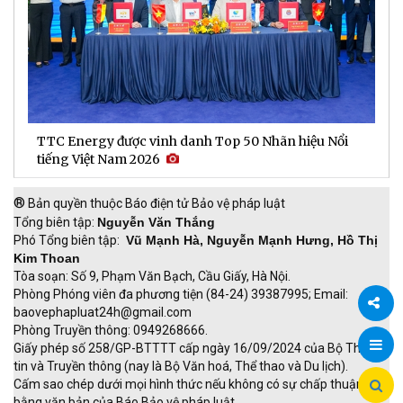
TTC Energy được vinh danh Top 50 Nhãn hiệu Nổi
N
tiếng Việt Nam 2026
c
®
Bản quyền thuộc Báo điện tử Bảo vệ pháp luật
Tổng biên tập:
Nguyễn Văn Thắng
Phó Tổng biên tập:
Vũ Mạnh Hà, Nguyễn Mạnh Hưng, Hồ Thị
Kim Thoan
Tòa soạn: Số 9, Phạm Văn Bạch, Cầu Giấy, Hà Nội.
Phòng Phóng viên đa phương tiện (84-24) 39387995; Email:
baovephapluat24h@gmail.com
Phòng Truyền thông: 0949268666.
Chia
Giấy phép số 258/GP-BTTTT cấp ngày 16/09/2024 của Bộ Thông
tin và Truyền thông (nay là Bộ Văn hoá, Thể thao và Du lịch).
sẻ
Cấm sao chép dưới mọi hình thức nếu không có sự chấp thuận
bằng văn bản của Báo Bảo vệ pháp luật.