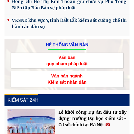
Đồng chí Hồ Thị Kim Thoan giữ chức vụ Phó Tổng
Biên tập Báo Bảo vệ pháp luật
VKSND khu vực 7, tỉnh Đắk Lắk kiểm sát cưỡng chế thi
hành án dân sự
HỆ THỐNG VĂN BẢN
Văn bản
quy phạm pháp luật
Văn bản ngành
Kiểm sát nhân dân
KIỂM SÁT 24H
Lễ khởi công Dự án đầu tư xây
dựng Trường Đại học Kiểm sát -
Cơ sở chính tại Hà Nội