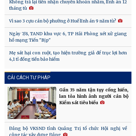
Không trả lại tiền nhận chuyển khoản nhầm, lĩnh án 12
tháng tù
Vì sao 3 cựu cán bộ phường ở Huế lĩnh án 9 năm tù?
Ngày 7/8, TAND khu vực 6, TP Hải Phòng xét xử giang
hồ mạng Tiến "Bịp"
Mẹ sát hại con ruột, tạo hiện trường giả để trục lợi hơn
4,1 tỉ đồng tiền bảo hiểm
CẢI CÁCH TƯ PHÁP
Gần 35 năm tận tụy cống hiến,
lan tỏa hình ảnh người cán bộ
Kiểm sát tiêu biểu
Đảng bộ VKSND tỉnh Quảng Trị tổ chức Hội nghị về
công tác xây dựng Đảng