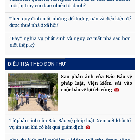
tuổi, bị truy cứu bao nhiêu tội danh?
Theo quy định mới, những đối tượng nào và điều kiện để
được thuê nhà ở xã hội?
“Bẫy” nghĩa vụ phát sinh và nguy cơ mất nhà sau hơn
một thập kỷ
ĐIỀU TRA THEO ĐƠN THƯ
Sau phản ánh của Báo Bảo vệ
pháp luật, Viện kiểm sát vào
cuộc bảo vệ lợi ích công
Từ phản ánh của Báo Bảo vệ pháp luật: Xem xét khởi tố
vụ án sau khi có kết quả giám định