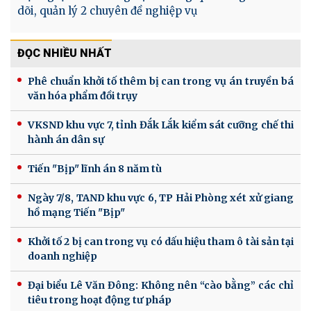
dõi, quản lý 2 chuyên đề nghiệp vụ
ĐỌC NHIỀU NHẤT
Phê chuẩn khởi tố thêm bị can trong vụ án truyền bá
văn hóa phẩm đồi trụy
VKSND khu vực 7, tỉnh Đắk Lắk kiểm sát cưỡng chế thi
hành án dân sự
Tiến "Bịp" lĩnh án 8 năm tù
Ngày 7/8, TAND khu vực 6, TP Hải Phòng xét xử giang
hồ mạng Tiến "Bịp"
Khởi tố 2 bị can trong vụ có dấu hiệu tham ô tài sản tại
doanh nghiệp
Đại biểu Lê Văn Đông: Không nên “cào bằng” các chỉ
tiêu trong hoạt động tư pháp