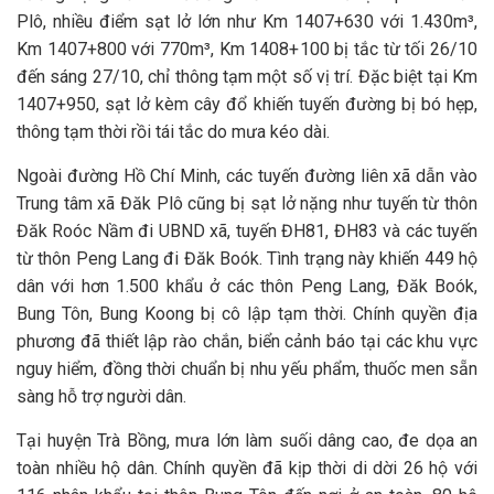
Plô, nhiều điểm sạt lở lớn như Km 1407+630 với 1.430m³,
Km 1407+800 với 770m³, Km 1408+100 bị tắc từ tối 26/10
đến sáng 27/10, chỉ thông tạm một số vị trí. Đặc biệt tại Km
1407+950, sạt lở kèm cây đổ khiến tuyến đường bị bó hẹp,
thông tạm thời rồi tái tắc do mưa kéo dài.
Ngoài đường Hồ Chí Minh, các tuyến đường liên xã dẫn vào
Trung tâm xã Đăk Plô cũng bị sạt lở nặng như tuyến từ thôn
Đăk Roóc Nầm đi UBND xã, tuyến ĐH81, ĐH83 và các tuyến
từ thôn Peng Lang đi Đăk Boók. Tình trạng này khiến 449 hộ
dân với hơn 1.500 khẩu ở các thôn Peng Lang, Đăk Boók,
Bung Tôn, Bung Koong bị cô lập tạm thời. Chính quyền địa
phương đã thiết lập rào chắn, biển cảnh báo tại các khu vực
nguy hiểm, đồng thời chuẩn bị nhu yếu phẩm, thuốc men sẵn
sàng hỗ trợ người dân.
Tại huyện Trà Bồng, mưa lớn làm suối dâng cao, đe dọa an
toàn nhiều hộ dân. Chính quyền đã kịp thời di dời 26 hộ với