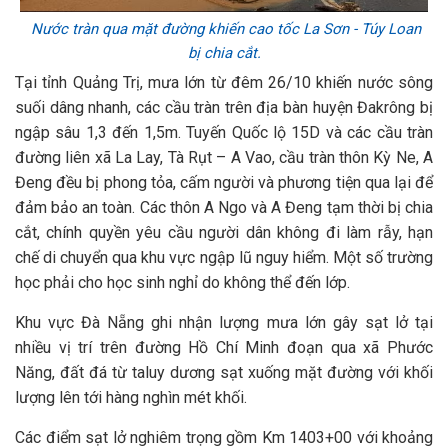
Nước tràn qua mặt đường khiến cao tốc La Sơn - Túy Loan
bị chia cắt.
Tại tỉnh Quảng Trị, mưa lớn từ đêm 26/10 khiến nước sông
suối dâng nhanh, các cầu tràn trên địa bàn huyện Đakrông bị
ngập sâu 1,3 đến 1,5m. Tuyến Quốc lộ 15D và các cầu tràn
đường liên xã La Lay, Tà Rụt – A Vao, cầu tràn thôn Kỳ Ne, A
Đeng đều bị phong tỏa, cấm người và phương tiện qua lại để
đảm bảo an toàn. Các thôn A Ngo và A Đeng tạm thời bị chia
cắt, chính quyền yêu cầu người dân không đi làm rẫy, hạn
chế di chuyển qua khu vực ngập lũ nguy hiểm. Một số trường
học phải cho học sinh nghỉ do không thể đến lớp.
Khu vực Đà Nẵng ghi nhận lượng mưa lớn gây sạt lở tại
nhiều vị trí trên đường Hồ Chí Minh đoạn qua xã Phước
Năng, đất đá từ taluy dương sạt xuống mặt đường với khối
lượng lên tới hàng nghìn mét khối.
Các điểm sạt lở nghiêm trọng gồm Km 1403+00 với khoảng