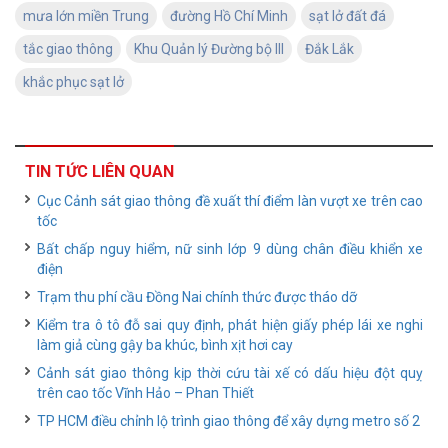
mưa lớn miền Trung
đường Hồ Chí Minh
sạt lở đất đá
tắc giao thông
Khu Quản lý Đường bộ III
Đắk Lắk
khắc phục sạt lở
TIN TỨC LIÊN QUAN
Cục Cảnh sát giao thông đề xuất thí điểm làn vượt xe trên cao
tốc
Bất chấp nguy hiểm, nữ sinh lớp 9 dùng chân điều khiển xe
điện
Trạm thu phí cầu Đồng Nai chính thức được tháo dỡ
Kiểm tra ô tô đỗ sai quy định, phát hiện giấy phép lái xe nghi
làm giả cùng gậy ba khúc, bình xịt hơi cay
Cảnh sát giao thông kịp thời cứu tài xế có dấu hiệu đột quỵ
trên cao tốc Vĩnh Hảo – Phan Thiết
TP HCM điều chỉnh lộ trình giao thông để xây dựng metro số 2