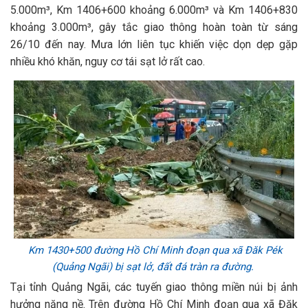
5.000m³, Km 1406+600 khoảng 6.000m³ và Km 1406+830
khoảng 3.000m³, gây tắc giao thông hoàn toàn từ sáng
26/10 đến nay. Mưa lớn liên tục khiến việc dọn dẹp gặp
nhiều khó khăn, nguy cơ tái sạt lở rất cao.
Km 1430+500 đường Hồ Chí Minh đoạn qua xã Đăk Pék
(Quảng Ngãi) bị sạt lở, đất đá tràn ra đường.
Tại tỉnh Quảng Ngãi, các tuyến giao thông miền núi bị ảnh
hưởng nặng nề. Trên đường Hồ Chí Minh đoạn qua xã Đăk