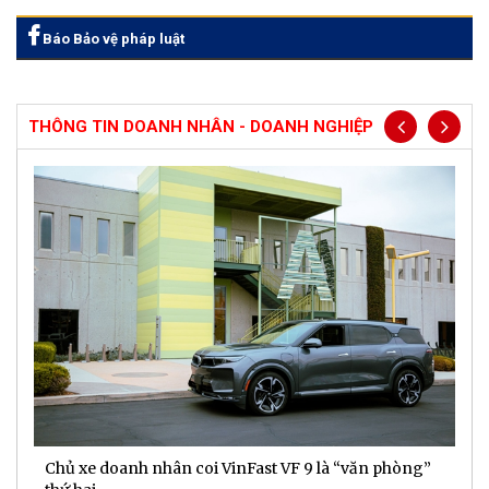
Báo Bảo vệ pháp luật
THÔNG TIN DOANH NHÂN - DOANH NGHIỆP
Chủ xe doanh nhân coi VinFast VF 9 là “văn phòng”
T