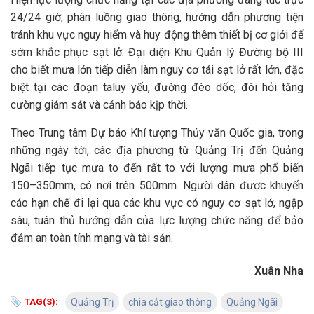
24/24 giờ, phân luồng giao thông, hướng dẫn phương tiện
tránh khu vực nguy hiểm và huy động thêm thiết bị cơ giới để
sớm khắc phục sạt lở. Đại diện Khu Quản lý Đường bộ III
cho biết mưa lớn tiếp diễn làm nguy cơ tái sạt lở rất lớn, đặc
biệt tại các đoạn taluy yếu, đường đèo dốc, đòi hỏi tăng
cường giám sát và cảnh báo kịp thời.
Theo Trung tâm Dự báo Khí tượng Thủy văn Quốc gia, trong
những ngày tới, các địa phương từ Quảng Trị đến Quảng
Ngãi tiếp tục mưa to đến rất to với lượng mưa phổ biến
150–350mm, có nơi trên 500mm. Người dân được khuyến
cáo hạn chế đi lại qua các khu vực có nguy cơ sạt lở, ngập
sâu, tuân thủ hướng dẫn của lực lượng chức năng để bảo
đảm an toàn tính mạng và tài sản.
Xuân Nha
TAG(S):
Quảng Trị
chia cắt giao thông
Quảng Ngãi