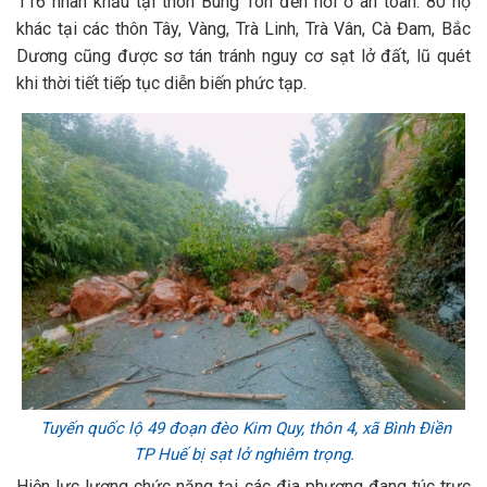
116 nhân khẩu tại thôn Bung Tôn đến nơi ở an toàn. 80 hộ
khác tại các thôn Tây, Vàng, Trà Linh, Trà Vân, Cà Đam, Bắc
Dương cũng được sơ tán tránh nguy cơ sạt lở đất, lũ quét
khi thời tiết tiếp tục diễn biến phức tạp.
Tuyến quốc lộ 49 đoạn đèo Kim Quy, thôn 4, xã Bình Điền
TP Huế bị sạt lở nghiêm trọng.
Hiện lực lượng chức năng tại các địa phương đang túc trực