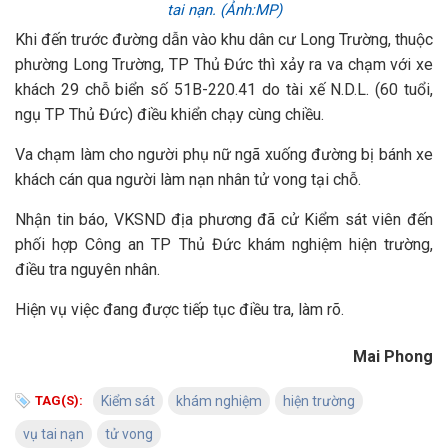
tai nạn. (Ảnh:MP)
Khi đến trước đường dẫn vào khu dân cư Long Trường, thuộc
phường Long Trường, TP Thủ Đức thì xảy ra va chạm với xe
khách 29 chỗ biển số 51B-220.41 do tài xế N.D.L. (60 tuổi,
ngụ TP Thủ Đức) điều khiển chạy cùng chiều.
Va chạm làm cho người phụ nữ ngã xuống đường bị bánh xe
khách cán qua người làm nạn nhân tử vong tại chỗ.
Nhận tin báo, VKSND địa phương đã cử Kiểm sát viên đến
phối hợp Công an TP Thủ Đức khám nghiệm hiện trường,
điều tra nguyên nhân.
Hiện vụ việc đang được tiếp tục điều tra, làm rõ.
Mai Phong
TAG(S):
Kiểm sát
khám nghiệm
hiện trường
vụ tai nạn
tử vong