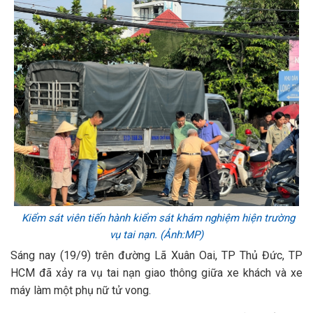
Kiểm sát viên tiến hành kiểm sát khám nghiệm hiện trường
vụ tai nạn. (Ảnh:MP)
Sáng nay (19/9) trên đường Lã Xuân Oai, TP Thủ Đức, TP
HCM đã xảy ra vụ tai nạn giao thông giữa xe khách và xe
máy làm một phụ nữ tử vong.