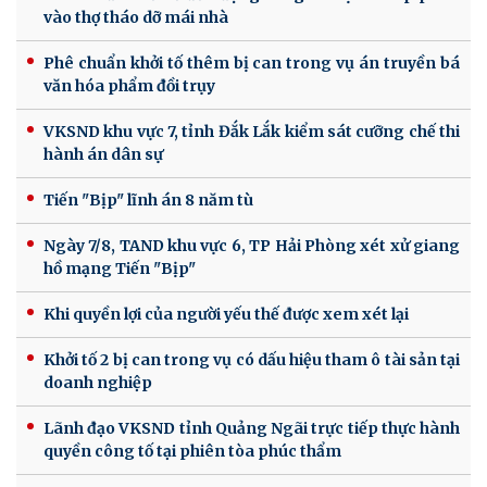
vào thợ tháo dỡ mái nhà
Phê chuẩn khởi tố thêm bị can trong vụ án truyền bá
văn hóa phẩm đồi trụy
VKSND khu vực 7, tỉnh Đắk Lắk kiểm sát cưỡng chế thi
hành án dân sự
Tiến "Bịp" lĩnh án 8 năm tù
Ngày 7/8, TAND khu vực 6, TP Hải Phòng xét xử giang
hồ mạng Tiến "Bịp"
Khi quyền lợi của người yếu thế được xem xét lại
Khởi tố 2 bị can trong vụ có dấu hiệu tham ô tài sản tại
doanh nghiệp
Lãnh đạo VKSND tỉnh Quảng Ngãi trực tiếp thực hành
quyền công tố tại phiên tòa phúc thẩm