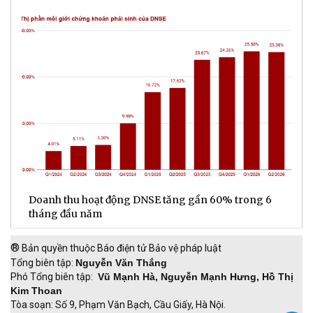
Đa dạng hóa nguồn thu, LPBank đạt gần 6.000 tỉ
H
đồng lợi nhuận sau 6 tháng đầu năm 2026
đ
®
Bản quyền thuộc Báo điện tử Bảo vệ pháp luật
Tổng biên tập:
Nguyễn Văn Thắng
Phó Tổng biên tập:
Vũ Mạnh Hà, Nguyễn Mạnh Hưng, Hồ Thị
Kim Thoan
Tòa soạn: Số 9, Phạm Văn Bạch, Cầu Giấy, Hà Nội.