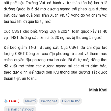
bãi phế liệu Trường Vui, có hành vi tự tháo tôn hộ lan ở lề
đường Quốc lộ 5 để mở đường ngang trái phép qua đường
sắt, gây hậu quả ông Trần Xuân Kh. tử vong do va chạm với
tàu hoả khi đi qua lối tự mở.
Cục CSGT cho biết, trong Quý I/2024, toàn quốc xảy ra 40
vụ TNGT đường sắt, làm chết 30 người, bị thương 5 người.
Để kéo giảm TNGT đường sắt, Cục CSGT đã chỉ đạo lực
lượng CSGT Công an các địa phương rà soát và tham mưu
chính quyền địa phương xóa bỏ các lối đi tự mở, đồng thời
đề xuất mở thêm các đường ngang tại các vị trí đảm bảo,
theo quy định để người dân lưu thông qua đường sắt được
thuận tiện, an toàn...
Minh Khôi
TAG(S):
Khởi tố
Đường sắt
Lối đi tự mở
Tai nạn chết người