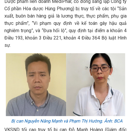
Dược phẩm liên doanh MediPhar, cổ đông sáng lập Công ty
Cổ phần Hóa dược Hùng Phương) bị truy tố về các tội “Sản
xuất, buôn bán hàng giả là lương thực, thực phẩm, phụ gia
thực phẩm”, “Vi phạm quy định về kế toán gây hậu quả
nghiêm trọng”, và “Đưa hối lộ”, quy định tại điểm a khoản 4
Điều 193, khoản 3 Điều 221, khoản 4 Điều 364 Bộ luật Hình
sự.
Bị can Nguyễn Năng Mạnh và Phạm Thị Hường. Ảnh: BCA
VKSND tối cao truy tố bị can Đỗ Mạnh Hoàng (Giám đốc