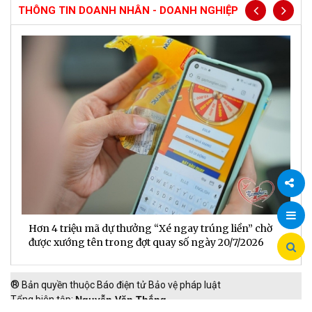
THÔNG TIN DOANH NHÂN - DOANH NGHIỆP
Chia
Hơn 4 triệu mã dự thưởng “Xé ngay trúng liền” chờ
B
sẻ
được xướng tên trong đợt quay số ngày 20/7/2026
n
®
Bản quyền thuộc Báo điện tử Bảo vệ pháp luật
Tổng biên tập:
Nguyễn Văn Thắng