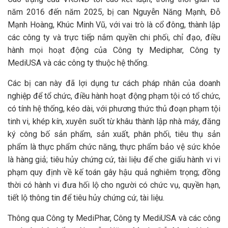
năm 2016 đến năm 2025, bị can Nguyễn Năng Mạnh, Đỗ
Mạnh Hoàng, Khúc Minh Vũ, với vai trò là cổ đông, thành lập
các công ty và trực tiếp nắm quyền chi phối, chỉ đạo, điều
hành mọi hoạt động của Công ty Mediphar, Công ty
MediUSA và các công ty thuộc hệ thống.
Các bị can này đã lợi dụng tư cách pháp nhân của doanh
nghiệp để tổ chức, điều hành hoạt động phạm tội có tổ chức,
có tính hệ thống, kéo dài, với phương thức thủ đoạn phạm tội
tinh vi, khép kín, xuyên suốt từ khâu thành lập nhà máy, đăng
ký công bố sản phẩm, sản xuất, phân phối, tiêu thụ sản
phẩm là thực phẩm chức năng, thực phẩm bảo vệ sức khỏe
là hàng giả; tiêu hủy chứng cứ, tài liệu để che giấu hành vi vi
phạm quy định về kế toán gây hậu quả nghiêm trọng; đồng
thời có hành vi đưa hối lộ cho người có chức vụ, quyền hạn,
tiết lộ thông tin để tiêu hủy chứng cứ, tài liệu.
Thông qua Công ty MediPhar, Công ty MediUSA và các công