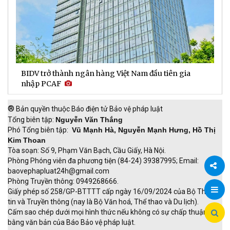
BIDV trở thành ngân hàng Việt Nam đầu tiên gia
D
nhập PCAF
l
®
Bản quyền thuộc Báo điện tử Bảo vệ pháp luật
Tổng biên tập:
Nguyễn Văn Thắng
Phó Tổng biên tập:
Vũ Mạnh Hà, Nguyễn Mạnh Hưng, Hồ Thị
Kim Thoan
Tòa soạn: Số 9, Phạm Văn Bạch, Cầu Giấy, Hà Nội.
Phòng Phóng viên đa phương tiện (84-24) 39387995; Email:
baovephapluat24h@gmail.com
Phòng Truyền thông: 0949268666.
Chia
Giấy phép số 258/GP-BTTTT cấp ngày 16/09/2024 của Bộ Thông
tin và Truyền thông (nay là Bộ Văn hoá, Thể thao và Du lịch).
sẻ
Cấm sao chép dưới mọi hình thức nếu không có sự chấp thuận
bằng văn bản của Báo Bảo vệ pháp luật.