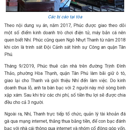
Các bị cáo tại tòa
Theo nội dung vụ án, năm 2017, Phúc được giao theo dõi
một số điểm kinh doanh trò chơi điện tử, máy bắn cá nên
quen biết Nhí. Phúc cũng quen Ngô Nhựt Thanh từ năm 2018
khi còn là trinh sát Đội Cảnh sát hình sự Công an quận Tân
Phú.
Tháng 9/2019, Phúc thuê căn nhà trên đường Trịnh Đình
Thảo, phường Hòa Thạnh, quận Tân Phú làm bãi giữ ô tô,
giao lại cho Thanh và giới thiệu Nhí đến làm việc. Do kinh
doanh thua lỗ, anh ta bàn bạc với 2 người này mở sòng binh
xập xám. Sau khi trừ các chi phí, số tiền thu lợi sẽ được chia
đều cho cả 3 người.
Ngoài ra, Nhí, Thanh trực tiếp tổ chức, quản lý tài khoản đá
gà qua mạng internet, thắng thua bằng tiền, để con bạc đánh
bạc với nhà cái thông qua internet và nhóm cổ đông góp vốn,