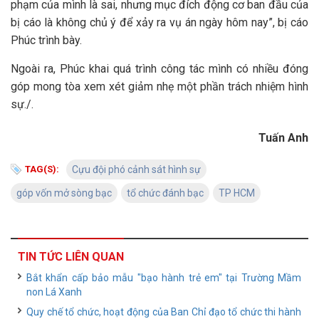
phạm của mình là sai, nhưng mục đích động cơ ban đầu của
bị cáo là không chủ ý để xảy ra vụ án ngày hôm nay”, bị cáo
Phúc trình bày.
Ngoài ra, Phúc khai quá trình công tác mình có nhiều đóng
góp mong tòa xem xét giảm nhẹ một phần trách nhiệm hình
sự./.
Tuấn Anh
TAG(S):
Cựu đội phó cảnh sát hình sự
góp vốn mở sòng bạc
tổ chức đánh bạc
TP HCM
TIN TỨC LIÊN QUAN
Bắt khẩn cấp bảo mẫu "bạo hành trẻ em" tại Trường Mầm
non Lá Xanh
Quy chế tổ chức, hoạt động của Ban Chỉ đạo tổ chức thi hành