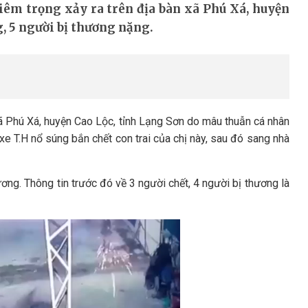
iêm trọng xảy ra trên địa bàn xã Phú Xá, huyện
g, 5 người bị thương nặng.
xã Phú Xá, huyện Cao Lộc, tỉnh Lạng Sơn do mâu thuẫn cá nhân
 T.H nổ súng bắn chết con trai của chị này, sau đó sang nhà
ơng. Thông tin trước đó về 3 người chết, 4 người bị thương là