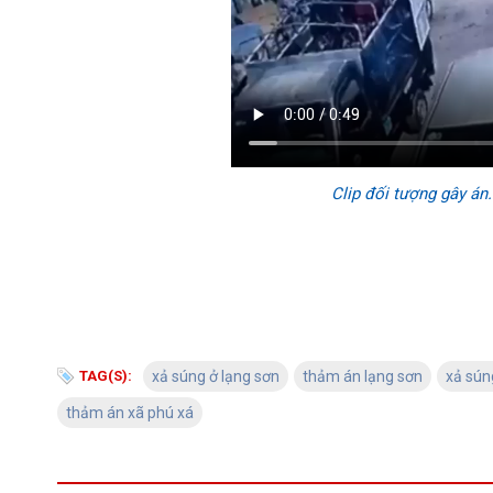
Clip đối tượng gây án.
TAG(S):
xả súng ở lạng sơn
thảm án lạng sơn
xả sún
thảm án xã phú xá