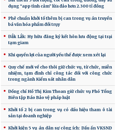
Bắt thêm 3 đối tượng cốt cán trong đường dây sử
dụng “app tình cảm” lừa đảo hơn 2.300 tỉ đồng
Phê chuẩn khởi tố thêm bị can trong vụ án truyền
bá văn hóa phẩm đồi trụy
Đắk Lắk: Hy hữu đăng ký kết hôn lưu động tại trại
tạm giam
Khi quyền lợi của người yếu thế được xem xét lại
Quy chế mới về cho thôi giữ chức vụ, từ chức, miễn
nhiệm, tạm đình chỉ công tác đối với công chức
trong ngành Kiểm sát nhân dân
Đồng chí Hồ Thị Kim Thoan giữ chức vụ Phó Tổng
Biên tập Báo Bảo vệ pháp luật
Khởi tố 2 bị can trong vụ có dấu hiệu tham ô tài
sản tại doanh nghiệp
Khởi kiện 5 vụ án dân sự công ích: Dấu ấn VKSND