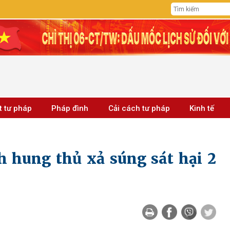
t tư pháp
Pháp đình
Cải cách tư pháp
Kinh tế
h hung thủ xả súng sát hại 2