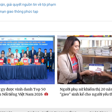
hận, giải quyết nguồn tin về tội phạm
i nạn giao thông phức tạp
gy được vinh danh Top 50
Người phụ nữ khiếm thị 20 nă
 Nổi tiếng Việt Nam 2026
"gieo" sinh kế cho người yếu t