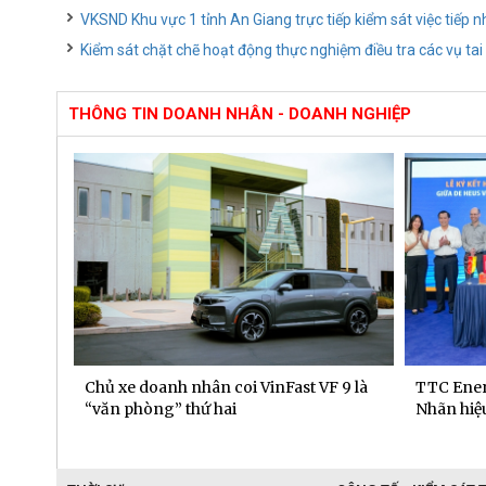
VKSND Khu vực 1 tỉnh An Giang trực tiếp kiểm sát việc tiếp n
Kiểm sát chặt chẽ hoạt động thực nghiệm điều tra các vụ ta
THÔNG TIN DOANH NHÂN - DOANH NGHIỆP
 dịch
Chủ xe doanh nhân coi VinFast VF 9 là
TTC Ener
“văn phòng” thứ hai
Nhãn hiệu