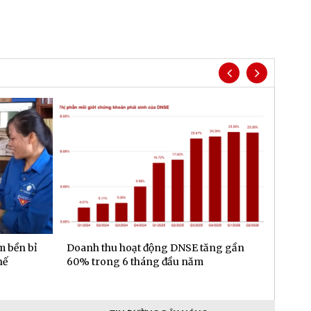
m bền bỉ
Doanh thu hoạt động DNSE tăng gần
Đa dạn
hế
60% trong 6 tháng đầu năm
gần 6.
đầu n