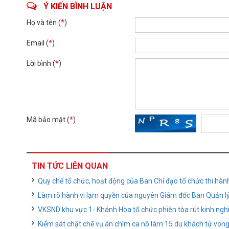
Ý KIẾN BÌNH LUẬN
Họ và tên (
*
)
Email (
*
)
Lời bình (
*
)
Mã bảo mật (
*
)
TIN TỨC LIÊN QUAN
Quy chế tổ chức, hoạt động của Ban Chỉ đạo tổ chức thi hàn
Làm rõ hành vi lạm quyền của nguyên Giám đốc Ban Quản lý 
VKSND khu vực 1- Khánh Hòa tổ chức phiên tòa rút kinh ngh
Kiểm sát chặt chẽ vụ án chìm ca nô làm 15 du khách tử von