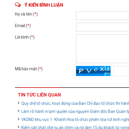
Ý KIẾN BÌNH LUẬN
Họ và tên (
*
)
Email (
*
)
Lời bình (
*
)
Mã bảo mật (
*
)
TIN TỨC LIÊN QUAN
Quy chế tổ chức, hoạt động của Ban Chỉ đạo tổ chức thi hàn
Làm rõ hành vi lạm quyền của nguyên Giám đốc Ban Quản lý 
VKSND khu vực 1- Khánh Hòa tổ chức phiên tòa rút kinh ngh
Kiểm sát chặt chẽ vụ án chìm ca nô làm 15 du khách tử von