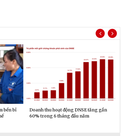
m bền bỉ
Doanh thu hoạt động DNSE tăng gần
Đa dạn
hế
60% trong 6 tháng đầu năm
gần 6.
đầu n