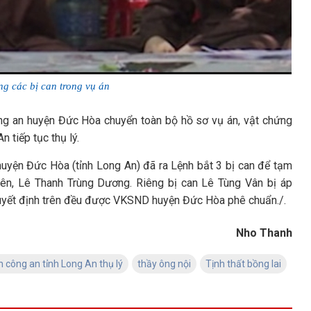
g các bị can trong vụ án
 an huyện Đức Hòa chuyển toàn bộ hồ sơ vụ án, vật chứng
ong An tiếp tục thụ lý.
yện Đức Hòa (tỉnh Long An) đã ra Lệnh bắt 3 bị can để tạm
n, Lê Thanh Trùng Dương. Riêng bị can Lê Tùng Vân bị áp
 quyết định trên đều được VKSND huyện Đức Hòa phê chuẩn./.
Nho Thanh
n công an tỉnh Long An thụ lý
thầy ông nội
Tịnh thất bồng lai