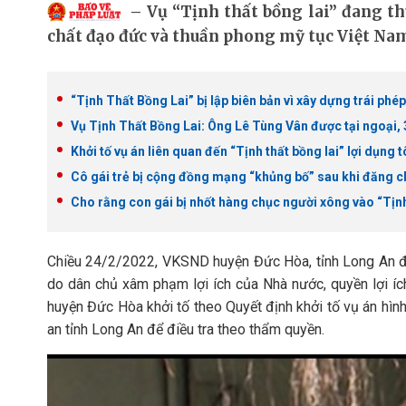
Vụ “Tịnh thất bồng lai” đang th
chất đạo đức và thuần phong mỹ tục Việt Na
“Tịnh Thất Bồng Lai” bị lập biên bản vì xây dựng trái phép
Vụ Tịnh Thất Bồng Lai: Ông Lê Tùng Vân được tại ngoại,
Khởi tố vụ án liên quan đến “Tịnh thất bồng lai” lợi dụng t
Cô gái trẻ bị cộng đồng mạng “khủng bố” sau khi đăng cl
Cho rằng con gái bị nhốt hàng chục người xông vào “Tịnh
Chiều 24/2/2022, VKSND huyện Đức Hòa, tỉnh Long An đã
do dân chủ xâm phạm lợi ích của Nhà nước, quyền lợi í
huyện Đức Hòa khởi tố theo Quyết định khởi tố vụ án hì
an tỉnh Long An để điều tra theo thẩm quyền.