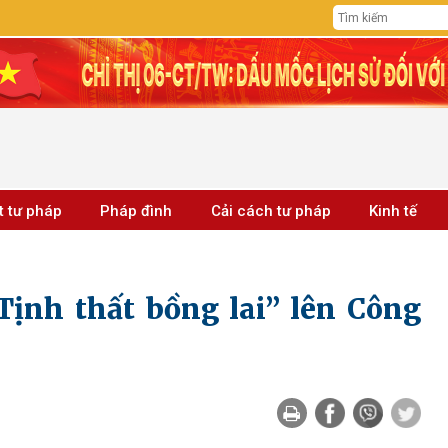
t tư pháp
Pháp đình
Cải cách tư pháp
Kinh tế
Tịnh thất bồng lai” lên Công