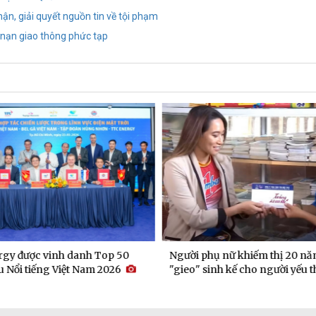
hận, giải quyết nguồn tin về tội phạm
i nạn giao thông phức tạp
gy được vinh danh Top 50
Người phụ nữ khiếm thị 20 nă
 Nổi tiếng Việt Nam 2026
"gieo" sinh kế cho người yếu t