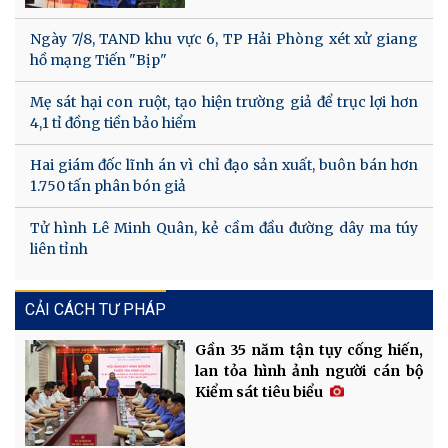
Ngày 7/8, TAND khu vực 6, TP Hải Phòng xét xử giang
hồ mạng Tiến "Bịp"
Mẹ sát hại con ruột, tạo hiện trường giả để trục lợi hơn
4,1 tỉ đồng tiền bảo hiểm
Hai giám đốc lĩnh án vì chỉ đạo sản xuất, buôn bán hơn
1.750 tấn phân bón giả
Tử hình Lê Minh Quân, kẻ cầm đầu đường dây ma túy
liên tỉnh
CẢI CÁCH TƯ PHÁP
Gần 35 năm tận tụy cống hiến,
lan tỏa hình ảnh người cán bộ
Kiểm sát tiêu biểu