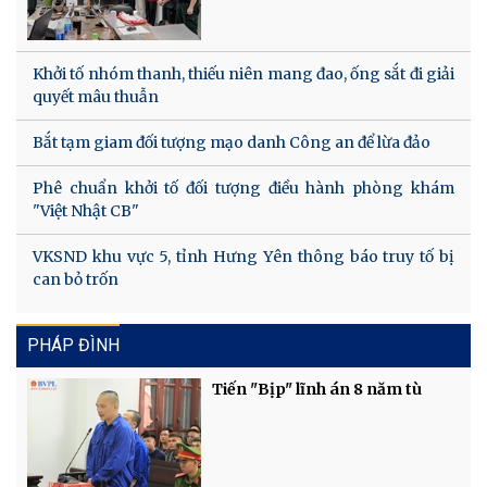
Khởi tố nhóm thanh, thiếu niên mang đao, ống sắt đi giải
quyết mâu thuẫn
Bắt tạm giam đối tượng mạo danh Công an để lừa đảo
Phê chuẩn khởi tố đối tượng điều hành phòng khám
"Việt Nhật CB"
VKSND khu vực 5, tỉnh Hưng Yên thông báo truy tố bị
can bỏ trốn
PHÁP ĐÌNH
Tiến "Bịp" lĩnh án 8 năm tù