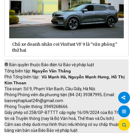
Chủ xe doanh nhân coi VinFast VF 9 là “văn phòng”
T
thứ hai
t
®
Bản quyền thuộc Báo điện tử Bảo vệ pháp luật
Tổng biên tập:
Nguyễn Văn Thắng
Phó Tổng biên tập:
Vũ Mạnh Hà, Nguyễn Mạnh Hưng, Hồ Thị
Kim Thoan
Tòa soạn: Số 9, Phạm Văn Bạch, Cầu Giấy, Hà Nội.
Phòng Phóng viên đa phương tiện (84-24) 39387995; Email:
baovephapluat24h@gmail.com
Phòng Truyền thông: 0949268666.
Chia
Giấy phép số 258/GP-BTTTT cấp ngày 16/09/2024 của Bộ Thông
tin và Truyền thông (nay là Bộ Văn hoá, Thể thao và Du lịch).
sẻ
Cấm sao chép dưới mọi hình thức nếu không có sự chấp thuận
bằng văn bản của Báo Bảo vệ pháp luật.