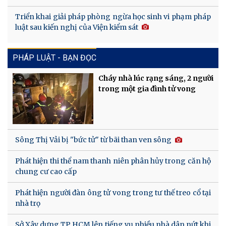
Triển khai giải pháp phòng ngừa học sinh vi phạm pháp
luật sau kiến nghị của Viện kiểm sát
PHÁP LUẬT - BẠN ĐỌC
Cháy nhà lúc rạng sáng, 2 người
trong một gia đình tử vong
Sông Thị Vải bị "bức tử" từ bãi than ven sông
Phát hiện thi thể nam thanh niên phân hủy trong căn hộ
chung cư cao cấp
Phát hiện người đàn ông tử vong trong tư thế treo cổ tại
nhà trọ
Sở Xây dựng TP HCM lên tiếng vụ nhiều nhà dân nứt khi