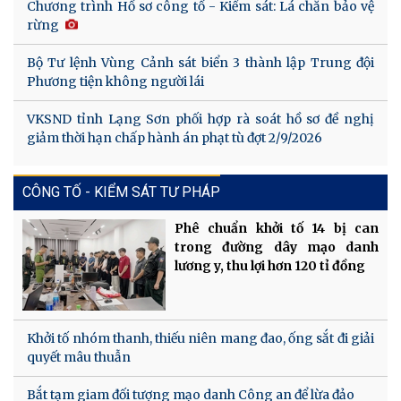
Chương trình Hồ sơ công tố - Kiểm sát: Lá chắn bảo vệ
rừng
Bộ Tư lệnh Vùng Cảnh sát biển 3 thành lập Trung đội
Phương tiện không người lái
VKSND tỉnh Lạng Sơn phối hợp rà soát hồ sơ đề nghị
giảm thời hạn chấp hành án phạt tù đợt 2/9/2026
CÔNG TỐ - KIỂM SÁT TƯ PHÁP
Phê chuẩn khởi tố 14 bị can
trong đường dây mạo danh
lương y, thu lợi hơn 120 tỉ đồng
Khởi tố nhóm thanh, thiếu niên mang đao, ống sắt đi giải
quyết mâu thuẫn
Bắt tạm giam đối tượng mạo danh Công an để lừa đảo