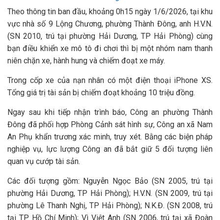
Theo thông tin ban đầu, khoảng 0h15 ngày 1/6/2026, tại khu
vực nhà số 9 Lộng Chương, phường Thành Đông, anh H.V.N.
(SN 2010, trú tại phường Hải Dương, TP Hải Phòng) cùng
bạn điều khiển xe mô tô đi chơi thì bị một nhóm nam thanh
niên chặn xe, hành hung và chiếm đoạt xe máy.
Trong cốp xe của nạn nhân có một điện thoại iPhone XS.
Tổng giá trị tài sản bị chiếm đoạt khoảng 10 triệu đồng.
Ngay sau khi tiếp nhận trình báo, Công an phường Thành
Đông đã phối hợp Phòng Cảnh sát hình sự, Công an xã Nam
An Phụ khẩn trương xác minh, truy xét. Bằng các biện pháp
nghiệp vụ, lực lượng Công an đã bắt giữ 5 đối tượng liên
quan vụ cướp tài sản.
Các đối tượng gồm: Nguyễn Ngọc Bảo (SN 2005, trú tại
phường Hải Dương, TP Hải Phòng); H.V.N. (SN 2009, trú tại
phường Lê Thanh Nghị, TP Hải Phòng); N.K.Đ. (SN 2008, trú
tại TP Hồ Chí Minh); Vì Việt Anh (SN 2006, trú tại xã Đoàn