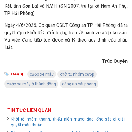
Kết, tỉnh Sơn La) và N.V.H. (SN 2007, trú tại xã Nam An Phụ,
TP Hải Phòng).
Ngày 4/6/2026, Cơ quan CSĐT Công an TP Hải Phòng đã ra
quyết định khởi tố 5 đối tượng trên về hành vi cướp tài sản.
Vụ việc đang tiếp tục được xử lý theo quy định của pháp
luật.
Trúc Quyên
TAG(S):
cướp xe máy
khởi tố nhóm cướp
cướp xe máy ở thành đông
công an hải phòng
TIN TỨC LIÊN QUAN
Khởi tố nhóm thanh, thiếu niên mang đao, ống sắt đi giải
quyết mâu thuẫn