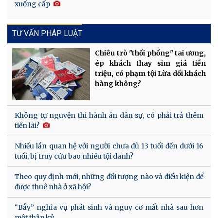
xuống cấp
TƯ VẤN PHÁP LUẬT
Chiêu trò "thổi phồng" tai ương,
ép khách thay sim giá tiền
triệu, có phạm tội Lừa dối khách
hàng không?
Không tự nguyện thi hành án dân sự, có phải trả thêm
tiền lãi?
Nhiều lần quan hệ với người chưa đủ 13 tuổi đến dưới 16
tuổi, bị truy cứu bao nhiêu tội danh?
Theo quy định mới, những đối tượng nào và điều kiện để
được thuê nhà ở xã hội?
“Bẫy” nghĩa vụ phát sinh và nguy cơ mất nhà sau hơn
một thập kỷ