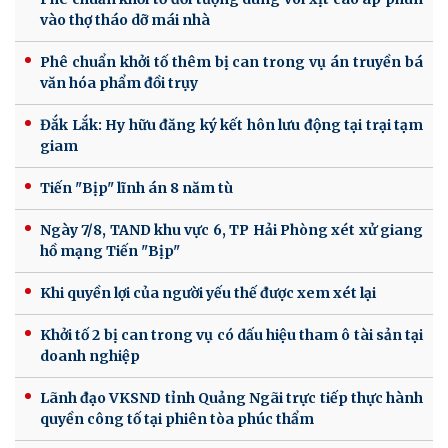
vào thợ tháo dỡ mái nhà
Phê chuẩn khởi tố thêm bị can trong vụ án truyền bá
văn hóa phẩm đồi trụy
Đắk Lắk: Hy hữu đăng ký kết hôn lưu động tại trại tạm
giam
Tiến "Bịp" lĩnh án 8 năm tù
Ngày 7/8, TAND khu vực 6, TP Hải Phòng xét xử giang
hồ mạng Tiến "Bịp"
Khi quyền lợi của người yếu thế được xem xét lại
Khởi tố 2 bị can trong vụ có dấu hiệu tham ô tài sản tại
doanh nghiệp
Lãnh đạo VKSND tỉnh Quảng Ngãi trực tiếp thực hành
quyền công tố tại phiên tòa phúc thẩm