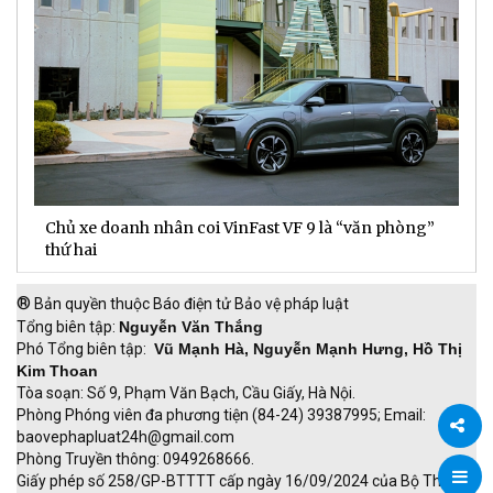
Chủ xe doanh nhân coi VinFast VF 9 là “văn phòng”
T
thứ hai
t
®
Bản quyền thuộc Báo điện tử Bảo vệ pháp luật
Tổng biên tập:
Nguyễn Văn Thắng
Phó Tổng biên tập:
Vũ Mạnh Hà, Nguyễn Mạnh Hưng, Hồ Thị
Kim Thoan
Tòa soạn: Số 9, Phạm Văn Bạch, Cầu Giấy, Hà Nội.
Phòng Phóng viên đa phương tiện (84-24) 39387995; Email:
baovephapluat24h@gmail.com
Phòng Truyền thông: 0949268666.
Chia
Giấy phép số 258/GP-BTTTT cấp ngày 16/09/2024 của Bộ Thông