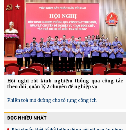
Hội nghị rút kinh nghiệm thông qua công tác
theo dõi, quản lý 2 chuyên đề nghiệp vụ
Phiên toà mở đường cho tố tụng công ích
ĐỌC NHIỀU NHẤT
Phê chuẩn khởi tố đối tượng dùng vòi xịt cao áp phun