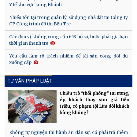
Y tế khu vực Long Khánh
Nhiều tồn tại trong quản lý, sử dụng nhà đất tại Công ty
CP Công trình đô thị Bến Tre
Các đơn vị không cung cấp 653 hồ sơ, buộc phải gia hạn
thời gian thanh tra
Yêu cầu làm rõ trách nhiệm để tài sản công dôi dư
xuống cấp
TƯ VẤN PHÁP LUẬT
Chiêu trò "thổi phồng" tai ương,
ép khách thay sim giá tiền
triệu, có phạm tội Lừa dối khách
hàng không?
Không tự nguyện thi hành án dân sự, có phải trả thêm