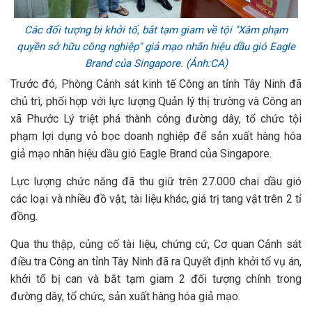
Các đối tượng bị khởi tố, bắt tạm giam về tội "Xâm phạm
quyền sở hữu công nghiệp" giả mạo nhãn hiệu dầu gió Eagle
Brand của Singapore. (Ảnh:CA)
Trước đó, Phòng Cảnh sát kinh tế Công an tỉnh Tây Ninh đã
chủ trì, phối hợp với lực lượng Quản lý thị trường và Công an
xã Phước Lý triệt phá thành công đường dây, tổ chức tội
phạm lợi dụng vỏ bọc doanh nghiệp để sản xuất hàng hóa
giả mạo nhãn hiệu dầu gió Eagle Brand của Singapore.
Lực lượng chức năng đã thu giữ trên 27.000 chai dầu gió
các loại và nhiều đồ vật, tài liệu khác, giá trị tang vật trên 2 tỉ
đồng.
Qua thu thập, củng cố tài liệu, chứng cứ, Cơ quan Cảnh sát
điều tra Công an tỉnh Tây Ninh đã ra Quyết định khởi tố vụ án,
khởi tố bị can và bắt tạm giam 2 đối tượng chính trong
đường dây, tổ chức, sản xuất hàng hóa giả mạo.