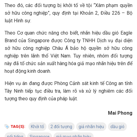
Theo đó, các đối tượng bị khởi tố về tội “Xâm phạm quyền
sở hữu công nghiệp”, quy định tại Khoản 2, Điều 226 – Bộ
luật Hình sự.
Theo Cơ quan chức năng cho biết, nhãn hiệu dầu gió Eagle
Brand của Singapore được Công ty TNHH Dịch vụ đại diện
sở hữu công nghiệp Châu Á bảo hộ quyền sở hữu công
nghiệp trên lãnh thổ Việt Nam. Tuy nhiên, nhóm đối tượng
này đã tổ chức sản xuất hàng hóa giả mạo nhãn hiệu trên để
hoạt động kinh doanh.
Hiện vụ án đang được Phòng Cảnh sát kinh tế Công an tỉnh
Tây Ninh tiếp tục điều tra, làm rõ và xử lý nghiêm các đối
tượng theo quy định của pháp luật.
Mai Phong
TAG(S):
Khởi tố
2 đối tượng
giả nhãn hiệu
dầu gió
nổi tiếng
Singapore
giả mạo nhãn hiệu