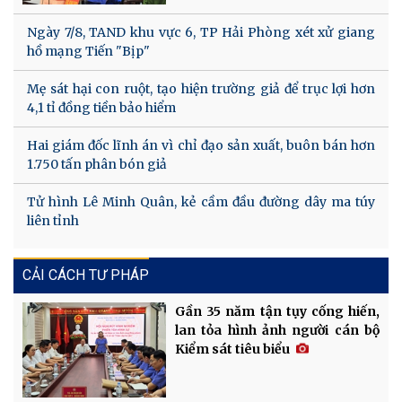
Ngày 7/8, TAND khu vực 6, TP Hải Phòng xét xử giang
hồ mạng Tiến "Bịp"
Mẹ sát hại con ruột, tạo hiện trường giả để trục lợi hơn
4,1 tỉ đồng tiền bảo hiểm
Hai giám đốc lĩnh án vì chỉ đạo sản xuất, buôn bán hơn
1.750 tấn phân bón giả
Tử hình Lê Minh Quân, kẻ cầm đầu đường dây ma túy
liên tỉnh
CẢI CÁCH TƯ PHÁP
Gần 35 năm tận tụy cống hiến,
lan tỏa hình ảnh người cán bộ
Kiểm sát tiêu biểu