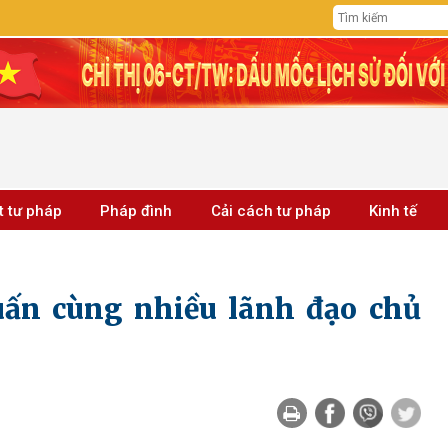
t tư pháp
Pháp đình
Cải cách tư pháp
Kinh tế
uấn cùng nhiều lãnh đạo chủ