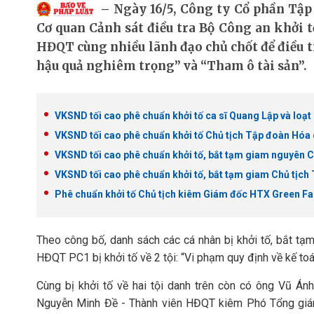
Ngày 16/5, Công ty Cổ phần Tập
Cơ quan Cảnh sát điều tra Bộ Công an khởi 
HĐQT cùng nhiều lãnh đạo chủ chốt để điều t
hậu quả nghiêm trọng” và “Tham ô tài sản”.
VKSND tối cao phê chuẩn khởi tố ca sĩ Quang Lập và loạ
VKSND tối cao phê chuẩn khởi tố Chủ tịch Tập đoàn Hóa 
VKSND tối cao phê chuẩn khởi tố, bắt tạm giam nguyên 
VKSND tối cao phê chuẩn khởi tố, bắt tạm giam Chủ tịc
Phê chuẩn khởi tố Chủ tịch kiêm Giám đốc HTX Green Fas
Theo công bố, danh sách các cá nhân bị khởi tố, bắt tạ
HĐQT PC1 bị khởi tố về 2 tội: “Vi phạm quy định về kế to
Cùng bị khởi tố về hai tội danh trên còn có ông Vũ 
Nguyễn Minh Đề - Thành viên HĐQT kiêm Phó Tổng giá