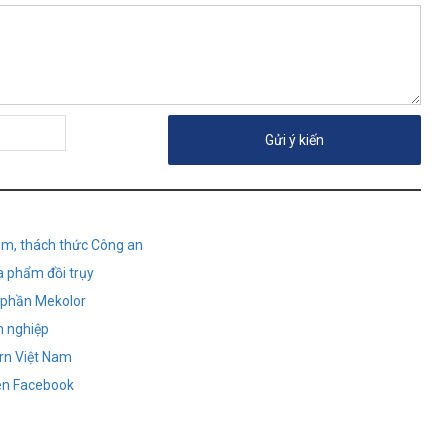
óm, thách thức Công an
a phẩm đồi trụy
ổ phần Mekolor
h nghiệp
rn Việt Nam
rên Facebook