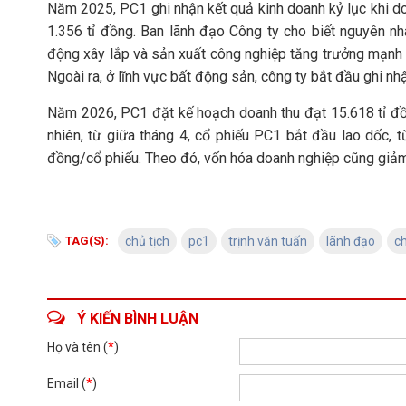
Năm 2025, PC1 ghi nhận kết quả kinh doanh kỷ lục khi do
1.356 tỉ đồng. Ban lãnh đạo Công ty cho biết nguyên nh
động xây lắp và sản xuất công nghiệp tăng trưởng mạnh 
Ngoài ra, ở lĩnh vực bất động sản, công ty bắt đầu ghi n
Năm 2026, PC1 đặt kế hoạch doanh thu đạt 15.618 tỉ đồn
nhiên, từ giữa tháng 4, cổ phiếu PC1 bắt đầu lao dốc
đồng/cổ phiếu. Theo đó, vốn hóa doanh nghiệp cũng giảm 
TAG(S):
chủ tịch
pc1
trịnh văn tuấn
lãnh đạo
c
Ý KIẾN BÌNH LUẬN
Họ và tên (
*
)
Email (
*
)