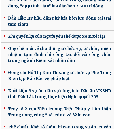
Bắt thêm 3 đối tượng cốt cán trong đường dây sử
dụng “app tình cảm” lừa đảo hơn 2.300 tỉ đồng
Đắk Lắk: Hy hữu đăng ký kết hôn lưu động tại trại
tạm giam
Khi quyền lợi của người yếu thế được xem xét lại
Quy chế mới về cho thôi giữ chức vụ, từ chức, miễn
nhiệm, tạm đình chỉ công tác đối với công chức
trong ngành Kiểm sát nhân dân
Đồng chí Hồ Thị Kim Thoan giữ chức vụ Phó Tổng
Biên tập Báo Bảo vệ pháp luật
Khởi kiện 5 vụ án dân sự công ích: Dấu ấn VKSND
tỉnh Đắk Lắk trong thực hiện Nghị quyết 205
Truy tố 2 cựu Viện trưởng Viện Pháp y tâm thần
Trung ương cùng "bà trùm” và 62 bị can
Phê chuẩn khởi tố thêm bị can trong vụ án truyền