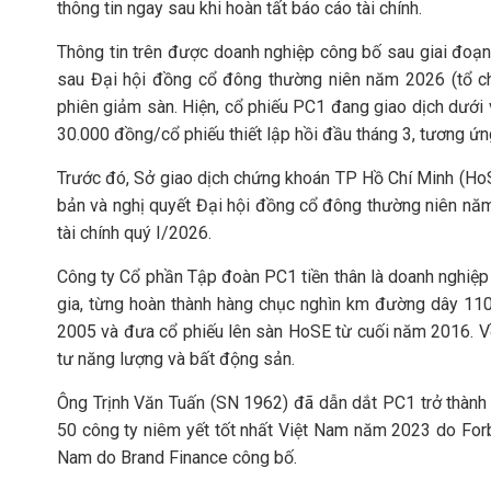
thông tin ngay sau khi hoàn tất báo cáo tài chính.
Thông tin trên được doanh nghiệp công bố sau giai đoạn 
sau Đại hội đồng cổ đông thường niên năm 2026 (tổ ch
phiên giảm sàn. Hiện, cổ phiếu PC1 đang giao dịch dướ
30.000 đồng/cổ phiếu thiết lập hồi đầu tháng 3, tương ứ
Trước đó, Sở giao dịch chứng khoán TP Hồ Chí Minh (H
bản và nghị quyết Đại hội đồng cổ đông thường niên nă
tài chính quý I/2026.
Công ty Cổ phần Tập đoàn PC1 tiền thân là doanh nghiệp 
gia, từng hoàn thành hàng chục nghìn km đường dây 110
2005 và đưa cổ phiếu lên sàn HoSE từ cuối năm 2016. V
tư năng lượng và bất động sản.
Ông Trịnh Văn Tuấn (SN 1962) đã dẫn dắt PC1 trở thành 
50 công ty niêm yết tốt nhất Việt Nam năm 2023 do Forb
Nam do Brand Finance công bố.