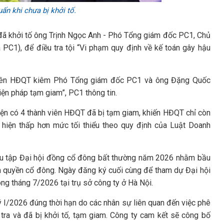
ấn khi chưa bị khởi tố.
 đã khởi tố ông Trịnh Ngọc Anh - Phó Tổng giám đốc PC1, Chủ
C1), để điều tra tội “Vi phạm quy định về kế toán gây hậu
viên HĐQT kiêm Phó Tổng giám đốc PC1 và ông Đặng Quốc
ện pháp tạm giam”, PC1 thông tin.
iện có 4 thành viên HĐQT đã bị tạm giam, khiến HĐQT chỉ còn
 hiện thấp hơn mức tối thiểu theo quy định của Luật Doanh
iệu tập Đại hội đồng cổ đông bất thường năm 2026 nhằm bầu
m quyền cổ đông. Ngày đăng ký cuối cùng để tham dự Đại hội
ong tháng 7/2026 tại trụ sở công ty ở Hà Nội.
ý I/2026 đúng thời hạn do các nhân sự liên quan đến việc phê
tra và đã bị khởi tố, tạm giam. Công ty cam kết sẽ công bố