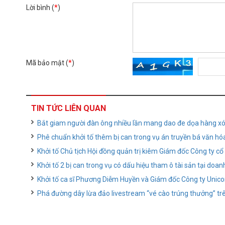
Lời bình (
*
)
Mã bảo mật (
*
)
TIN TỨC LIÊN QUAN
Bắt giam người đàn ông nhiều lần mang dao đe dọa hàng x
Phê chuẩn khởi tố thêm bị can trong vụ án truyền bá văn hó
Khởi tố Chủ tịch Hội đồng quản trị kiêm Giám đốc Công ty c
Khởi tố 2 bị can trong vụ có dấu hiệu tham ô tài sản tại doan
Khởi tố ca sĩ Phương Diễm Huyền và Giám đốc Công ty Unico
Phá đường dây lừa đảo livestream “vé cào trúng thưởng” t