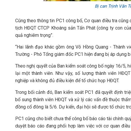
Bị can Trịnh Văn Tu
Cũng theo thông tin PC1 công bố, Cơ quan điều tra cũng
tịch HĐQT CTCP Khoáng sản Tấn Phát (công ty con của P
quả nghiêm trọng”.
“Hai lãnh đạo khác gồm ông Võ Hồng Quang - Thành 
Trường - Phó Tổng giám đốc PC1 hiện đang bị áp dụng bi
Theo nghị quyết của Ban kiểm soát công bố ngày 16/5, h
lại một thành viên. Như vậy, số lượng thành viên HĐQT
nghiệp và không đủ điều kiện để tổ chức họp HĐQT.
Trong bối cảnh đó, Ban kiểm soát PC1 đã quyết định tr
bổ sung thành viên HĐQT và xử lý các vấn đề thuộc thẩ
đồng cổ đông là 5/6. Dự kiến, đại hội sẽ được tổ chức tr
PC1 cũng cho biết chưa thể công bố báo cáo tài chính qu
duyệt báo cáo đang phối hợp làm việc với cơ quan điều 