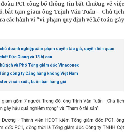
 đoàn PC1 công bố thông tin bất thường về việc
tố, bắt tạm giam ông Trịnh Văn Tuấn - Chủ tịch
ra các hành vi “Vi phạm quy định về kế toán gây
t chủ doanh nghiệp xâm phạm quyền tác giả, quyền liên quan
chất Đức Giang và 13 bị can
Chủ tịch và Phó Tổng giám đốc Vinaconex
h Tổng công ty Cảng hàng không Việt Nam
ter vì sản xuất, buôn bán hàng giả
m giam gồm 7 người. Trong đó, ông Trịnh Văn Tuấn - Chủ tịch
án gây hậu quả nghiêm trọng” và “Tham ô tài sản”.
Ánh Dương - Thành viên HĐQT kiêm Tổng giám đốc PC1; ông
m đốc PC1, đồng thời là Tổng giám đốc Công ty TNHH Cột