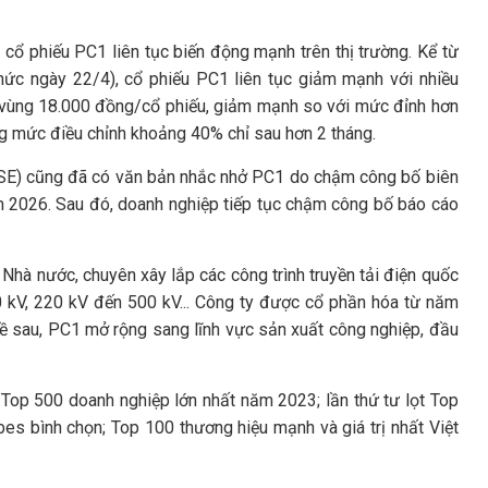
cổ phiếu PC1 liên tục biến động mạnh trên thị trường. Kể từ
ức ngày 22/4), cổ phiếu PC1 liên tục giảm mạnh với nhiều
i vùng 18.000 đồng/cổ phiếu, giảm mạnh so với mức đỉnh hơn
ng mức điều chỉnh khoảng 40% chỉ sau hơn 2 tháng.
oSE) cũng đã có văn bản nhắc nhở PC1 do chậm công bố biên
m 2026. Sau đó, doanh nghiệp tiếp tục chậm công bố báo cáo
Nhà nước, chuyên xây lắp các công trình truyền tải điện quốc
 kV, 220 kV đến 500 kV... Công ty được cổ phần hóa từ năm
ề sau, PC1 mở rộng sang lĩnh vực sản xuất công nghiệp, đầu
Top 500 doanh nghiệp lớn nhất năm 2023; lần thứ tư lọt Top
es bình chọn; Top 100 thương hiệu mạnh và giá trị nhất Việt