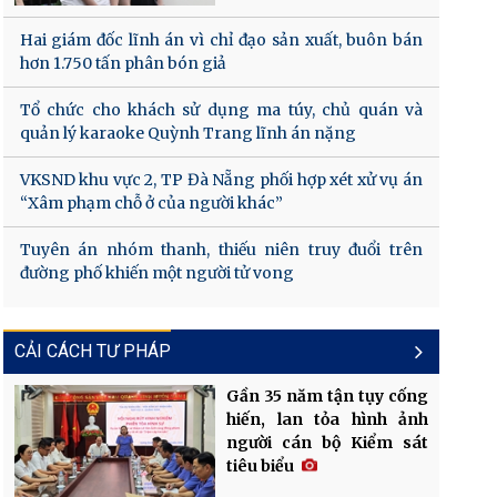
Hai giám đốc lĩnh án vì chỉ đạo sản xuất, buôn bán
hơn 1.750 tấn phân bón giả
Tổ chức cho khách sử dụng ma túy, chủ quán và
quản lý karaoke Quỳnh Trang lĩnh án nặng
VKSND khu vực 2, TP Đà Nẵng phối hợp xét xử vụ án
“Xâm phạm chỗ ở của người khác”
Tuyên án nhóm thanh, thiếu niên truy đuổi trên
đường phố khiến một người tử vong
CẢI CÁCH TƯ PHÁP
Gần 35 năm tận tụy cống
hiến, lan tỏa hình ảnh
người cán bộ Kiểm sát
tiêu biểu