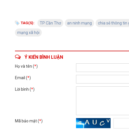
TAG(S):
TP Cần Thơ
an ninh mạng
chia sẻ thông tin
mạng xã hội
Ý KIẾN BÌNH LUẬN
Họ và tên (
*
)
Email (
*
)
Lời bình (
*
)
Mã bảo mật (
*
)