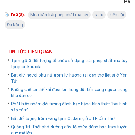
PV
TAG(S):
Mua bán trái phép chất ma túy
ra tù
kiếm lời
Đà Nẵng
TIN TỨC LIÊN QUAN
Tạm giữ 3 đối tượng tổ chức sử dụng trái phép chất ma túy
tại quán karaoke
Bắt giữ người phụ nữ trộm lư hương tại đền thờ liệt sĩ ở Yên
Tử
Khống chế cá thể khỉ đuôi lợn hung dữ, tấn công người trong
khu dân cư
Phát hiện nhóm đối tượng đánh bạc bằng hình thức “bài binh
sập xám”
Bắt đối tượng trộm vàng tại một đám giỗ ở TP Cần Thơ
Quảng Trị: Triệt phá đường dây tổ chức đánh bạc trực tuyến
quy mô lớn