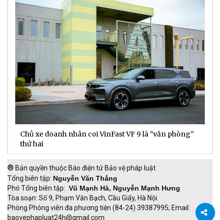
Chủ xe doanh nhân coi VinFast VF 9 là “văn phòng”
T
thứ hai
t
®
Bản quyền thuộc Báo điện tử Bảo vệ pháp luật
Tổng biên tập:
Nguyễn Văn Thắng
Phó Tổng biên tập:
Vũ Mạnh Hà, Nguyễn Mạnh Hưng
Tòa soạn: Số 9, Phạm Văn Bạch, Cầu Giấy, Hà Nội.
Phòng Phóng viên đa phương tiện (84-24) 39387995; Email:
baovephapluat24h@gmail.com