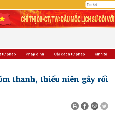
t tư pháp
Pháp đình
Cải cách tư pháp
Kinh tế
hóm thanh, thiếu niên gây rối