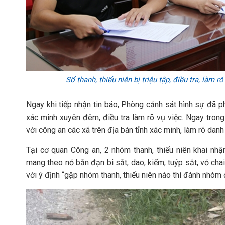
Số thanh, thiếu niên bị triệu tập, điều tra, làm ro
Ngay khi tiếp nhận tin báo, Phòng cảnh sát hình sự đã 
xác minh xuyên đêm, điều tra làm rõ vụ việc. Ngay tro
với công an các xã trên địa bàn tỉnh xác minh, làm rõ danh 
Tại cơ quan Công an, 2 nhóm thanh, thiếu niên khai nhận
mang theo nỏ bắn đạn bi sắt, dao, kiếm, tuýp sắt, vỏ cha
với ý định “gặp nhóm thanh, thiếu niên nào thì đánh nhóm 