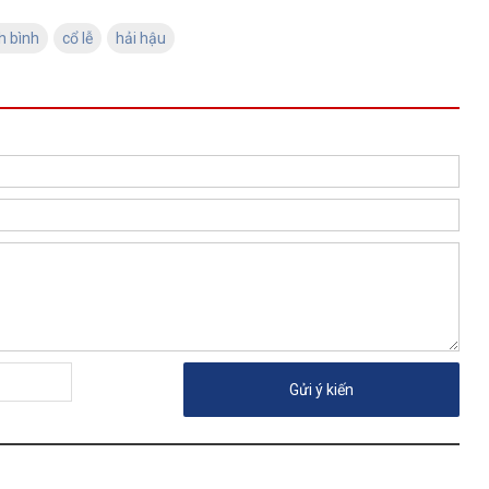
h bình
cổ lễ
hải hậu