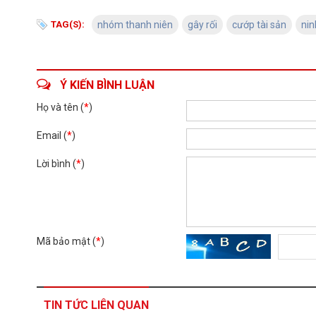
TAG(S):
nhóm thanh niên
gây rối
cướp tài sản
nin
Ý KIẾN BÌNH LUẬN
Họ và tên (
*
)
Email (
*
)
Lời bình (
*
)
Mã bảo mật (
*
)
TIN TỨC LIÊN QUAN