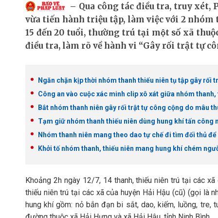
Qua công tác điều tra, truy xe
vừa tiến hành triệu tập, làm việc với 2 nhó
15 đến 20 tuổi, thường trú tại một số xã th
điều tra, làm rõ về hành vi “Gây rối trật tự công
Ngăn chặn kịp thời nhóm thanh thiếu niên tụ tập gây rối 
Công an vào cuộc xác minh clip xô xát giữa nhóm thanh, t
Bắt nhóm thanh niên gây rối trật tự công cộng do mâu th
Tạm giữ nhóm thanh thiếu niên dùng hung khí tấn công 
Nhóm thanh niên mang theo dao tự chế đi tìm đối thủ để 
Khởi tố nhóm thanh, thiếu niên mang hung khí chém ngư
Khoảng 2h ngày 12/7, 14 thanh, thiếu niên trú tại các xã
thiếu niên trú tại các xã của huyện Hải Hậu (cũ) (gọi là
hung khí gồm: nỏ bắn đạn bi sắt, dao, kiếm, luồng, tre, 
đường thuộc xã Hải Hưng và xã Hải Hậu, tỉnh Ninh Bình.