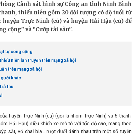
́t, Phòng Cảnh sát hình sự Công an tỉnh Ninh Bình
m thanh, thiếu niên gồm 20 đối tượng có độ tuổi từ
uộc huyện Trực Ninh (cũ) và huyện Hải Hậu (cũ) để
 cộng” và “Cướp tài sản”.
trật tự công cộng
hiếu niên lan truyền trên mạng xã hội
uẫn trên mạng xã hội
người khác
trả thù
ời
 của huyện Trực Ninh (cũ) (gọi là nhóm Trực Ninh) và 6 thanh,
 nhóm Hải Hậu) điều khiển xe mô tô với tốc độ cao, mang theo
tuýp sắt, vỏ chai bia… rượt đuổi đánh nhau trên một số tuyến