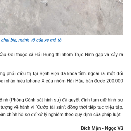
 chai bia, mảnh vỡ của xe mô tô.
Cầu Đôi thuộc xã Hải Hưng thì nhóm Trực Ninh gặp và xảy ra
 phải điều trị tại Bệnh viện đa khoa tỉnh; ngoài ra, một đối
thoại nhãn hiệu Iphone X của nhóm Hải Hậu, bán được 200.000
Bình (Phòng Cảnh sát hình sự) đã quyết định tạm giữ hình sự
ợng về hành vi “Cướp tài sản”; đồng thời tiếp tục triệu tập,
àn chỉnh hồ sơ để xử lý nghiêm theo quy định của pháp luật.
Bích Mận - Ngọc Vũ