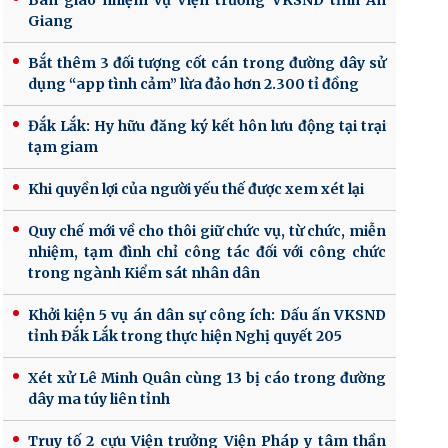
Bàn giao nhiệm vụ Viện trưởng VKSND tỉnh An
Giang
Bắt thêm 3 đối tượng cốt cán trong đường dây sử
dụng “app tình cảm” lừa đảo hơn 2.300 tỉ đồng
Đắk Lắk: Hy hữu đăng ký kết hôn lưu động tại trại
tạm giam
Khi quyền lợi của người yếu thế được xem xét lại
Quy chế mới về cho thôi giữ chức vụ, từ chức, miễn
nhiệm, tạm đình chỉ công tác đối với công chức
trong ngành Kiểm sát nhân dân
Khởi kiện 5 vụ án dân sự công ích: Dấu ấn VKSND
tỉnh Đắk Lắk trong thực hiện Nghị quyết 205
Xét xử Lê Minh Quân cùng 13 bị cáo trong đường
dây ma túy liên tỉnh
Truy tố 2 cựu Viện trưởng Viện Pháp y tâm thần