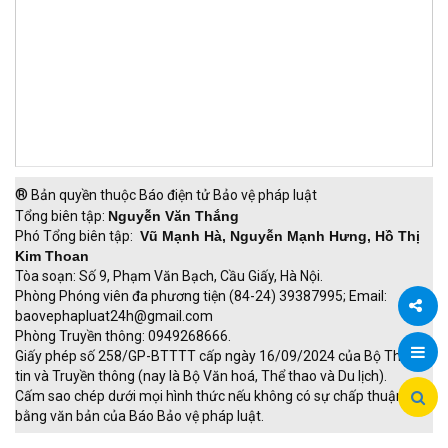
S
P
®
Bản quyền thuộc Báo điện tử Bảo vệ pháp luật
Tổng biên tập:
Nguyễn Văn Thắng
Phó Tổng biên tập:
Vũ Mạnh Hà, Nguyễn Mạnh Hưng, Hồ Thị
Kim Thoan
Tòa soạn: Số 9, Phạm Văn Bạch, Cầu Giấy, Hà Nội.
Phòng Phóng viên đa phương tiện (84-24) 39387995; Email:
baovephapluat24h@gmail.com
Phòng Truyền thông: 0949268666.
Chia
Giấy phép số 258/GP-BTTTT cấp ngày 16/09/2024 của Bộ Thông
tin và Truyền thông (nay là Bộ Văn hoá, Thể thao và Du lịch).
sẻ
Cấm sao chép dưới mọi hình thức nếu không có sự chấp thuận
bằng văn bản của Báo Bảo vệ pháp luật.
TRI NAM GROUP
Giao thông thông minh