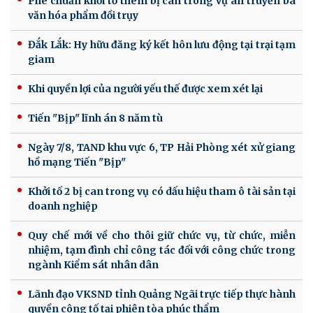
Phê chuẩn khởi tố thêm bị can trong vụ án truyền bá
văn hóa phẩm đồi trụy
Đắk Lắk: Hy hữu đăng ký kết hôn lưu động tại trại tạm
giam
Khi quyền lợi của người yếu thế được xem xét lại
Tiến "Bịp" lĩnh án 8 năm tù
Ngày 7/8, TAND khu vực 6, TP Hải Phòng xét xử giang
hồ mạng Tiến "Bịp"
Khởi tố 2 bị can trong vụ có dấu hiệu tham ô tài sản tại
doanh nghiệp
Quy chế mới về cho thôi giữ chức vụ, từ chức, miễn
nhiệm, tạm đình chỉ công tác đối với công chức trong
ngành Kiểm sát nhân dân
Lãnh đạo VKSND tỉnh Quảng Ngãi trực tiếp thực hành
quyền công tố tại phiên tòa phúc thẩm