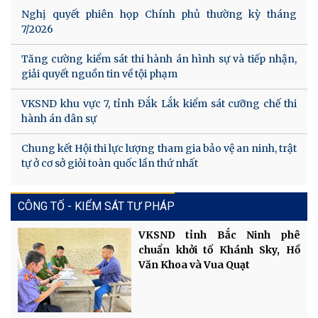
Nghị quyết phiên họp Chính phủ thường kỳ tháng
7/2026
Tăng cường kiểm sát thi hành án hình sự và tiếp nhận,
giải quyết nguồn tin về tội phạm
VKSND khu vực 7, tỉnh Đắk Lắk kiểm sát cưỡng chế thi
hành án dân sự
Chung kết Hội thi lực lượng tham gia bảo vệ an ninh, trật
tự ở cơ sở giỏi toàn quốc lần thứ nhất
CÔNG TỐ - KIỂM SÁT TƯ PHÁP
VKSND tỉnh Bắc Ninh phê
chuẩn khởi tố Khánh Sky, Hồ
Văn Khoa và Vua Quạt