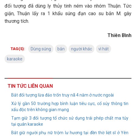
đối tượng đã dùng ly thủy tinh ném vào nhóm Thuận. Tức
giận, Thuận lấy ra 1 khẩu súng đạn cao su bắn M. gây
thương tích.
Thiên Bình
TAG(S):
Dùng súng
bắn
người khác
vì hát
karaoke
TIN TỨC LIÊN QUAN
Bắt đối tượng lừa đảo trốn truy nã 4 năm ở nước ngoài
Xử lý gần 50 trường hợp bình luận tiêu cực, cổ súy thông tin
xấu độc trên không gian mạng
Tạm giữ 3 đối tượng tổ chức sử dụng trái phép chất ma túy
tại quán karaoke
Bắt giữ người phụ nữ trộm lư hương tại đền thờ liệt sĩ ở Yên