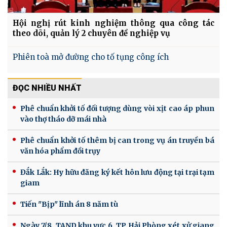
Hội nghị rút kinh nghiệm thông qua công tác
theo dõi, quản lý 2 chuyên đề nghiệp vụ
Phiên toà mở đường cho tố tụng công ích
ĐỌC NHIỀU NHẤT
Phê chuẩn khởi tố đối tượng dùng vòi xịt cao áp phun
vào thợ tháo dỡ mái nhà
Phê chuẩn khởi tố thêm bị can trong vụ án truyền bá
văn hóa phẩm đồi trụy
Đắk Lắk: Hy hữu đăng ký kết hôn lưu động tại trại tạm
giam
Tiến "Bịp" lĩnh án 8 năm tù
Ngày 7/8, TAND khu vực 6, TP Hải Phòng xét xử giang