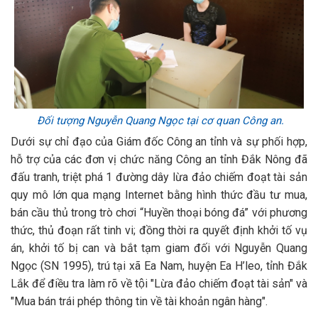
Đối tượng Nguyễn Quang Ngọc tại cơ quan Công an.
Dưới sự chỉ đạo của Giám đốc Công an tỉnh và sự phối hợp,
hỗ trợ của các đơn vị chức năng Công an tỉnh Đắk Nông đã
đấu tranh, triệt phá 1 đường dây lừa đảo chiếm đoạt tài sản
quy mô lớn qua mạng Internet bằng hình thức đầu tư mua,
bán cầu thủ trong trò chơi “Huyền thoại bóng đá” với phương
thức, thủ đoạn rất tinh vi; đồng thời ra quyết định khởi tố vụ
án, khởi tố bị can và bắt tạm giam đối với Nguyễn Quang
Ngọc (SN 1995), trú tại xã Ea Nam, huyện Ea H’leo, tỉnh Đắk
Lắk để điều tra làm rõ về tội "Lừa đảo chiếm đoạt tài sản" và
"Mua bán trái phép thông tin về tài khoản ngân hàng".