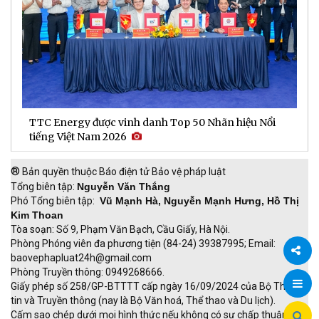
TTC Energy được vinh danh Top 50 Nhãn hiệu Nổi
N
tiếng Việt Nam 2026
c
®
Bản quyền thuộc Báo điện tử Bảo vệ pháp luật
Tổng biên tập:
Nguyễn Văn Thắng
Phó Tổng biên tập:
Vũ Mạnh Hà, Nguyễn Mạnh Hưng, Hồ Thị
Kim Thoan
Tòa soạn: Số 9, Phạm Văn Bạch, Cầu Giấy, Hà Nội.
Phòng Phóng viên đa phương tiện (84-24) 39387995; Email:
baovephapluat24h@gmail.com
Phòng Truyền thông: 0949268666.
Chia
Giấy phép số 258/GP-BTTTT cấp ngày 16/09/2024 của Bộ Thông
tin và Truyền thông (nay là Bộ Văn hoá, Thể thao và Du lịch).
sẻ
Cấm sao chép dưới mọi hình thức nếu không có sự chấp thuận