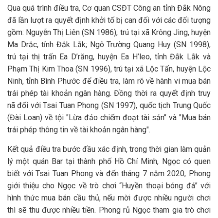
Qua quá trình điều tra, Cơ quan CSĐT Công an tỉnh Đắk Nông
đã lần lượt ra quyết định khởi tố bị can đối với các đối tượng
gồm: Nguyễn Thị Liên (SN 1986), trú tại xã Krông Jing, huyện
Ma Drắc, tỉnh Đắk Lắk; Ngô Trường Quang Huy (SN 1998),
trú tại thị trấn Ea D’răng, huyện Ea H’leo, tỉnh Đắk Lắk và
Phạm Thị Kim Thoa (SN 1996), trú tại xã Lộc Tấn, huyện Lộc
Ninh, tỉnh Bình Phước để điều tra, làm rõ về hành vi mua bán
trái phép tài khoản ngân hàng. Đồng thời ra quyết định truy
nã đối với Tsai Tuan Phong (SN 1997), quốc tịch Trung Quốc
(Đài Loan) về tội "Lừa đảo chiếm đoạt tài sản" và "Mua bán
trái phép thông tin về tài khoản ngân hàng".
Kết quả điều tra bước đầu xác định, trong thời gian làm quản
lý một quán Bar tại thành phố Hồ Chí Minh, Ngọc có quen
biết với Tsai Tuan Phong và đến tháng 7 năm 2020, Phong
giới thiệu cho Ngọc về trò chơi “Huyền thoại bóng đá” với
hình thức mua bán cầu thủ, nếu mời được nhiều người chơi
thì sẽ thu được nhiều tiền. Phong rủ Ngọc tham gia trò chơi