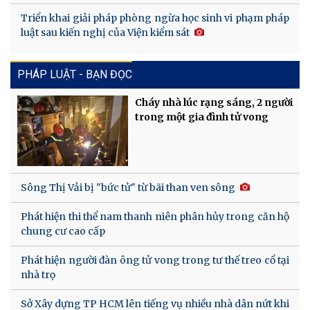
Triển khai giải pháp phòng ngừa học sinh vi phạm pháp
luật sau kiến nghị của Viện kiểm sát
PHÁP LUẬT - BẠN ĐỌC
Cháy nhà lúc rạng sáng, 2 người
trong một gia đình tử vong
Sông Thị Vải bị "bức tử" từ bãi than ven sông
Phát hiện thi thể nam thanh niên phân hủy trong căn hộ
chung cư cao cấp
Phát hiện người đàn ông tử vong trong tư thế treo cổ tại
nhà trọ
Sở Xây dựng TP HCM lên tiếng vụ nhiều nhà dân nứt khi