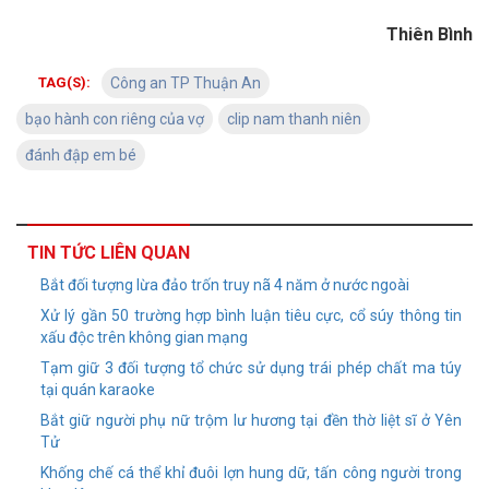
Thiên Bình
TAG(S):
Công an TP Thuận An
bạo hành con riêng của vợ
clip nam thanh niên
đánh đập em bé
TIN TỨC LIÊN QUAN
Bắt đối tượng lừa đảo trốn truy nã 4 năm ở nước ngoài
Xử lý gần 50 trường hợp bình luận tiêu cực, cổ súy thông tin
xấu độc trên không gian mạng
Tạm giữ 3 đối tượng tổ chức sử dụng trái phép chất ma túy
tại quán karaoke
Bắt giữ người phụ nữ trộm lư hương tại đền thờ liệt sĩ ở Yên
Tử
Khống chế cá thể khỉ đuôi lợn hung dữ, tấn công người trong