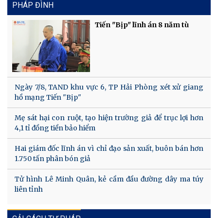
PHÁP ĐÌNH
Tiến "Bịp" lĩnh án 8 năm tù
Ngày 7/8, TAND khu vực 6, TP Hải Phòng xét xử giang
hồ mạng Tiến "Bịp"
Mẹ sát hại con ruột, tạo hiện trường giả để trục lợi hơn
4,1 tỉ đồng tiền bảo hiểm
Hai giám đốc lĩnh án vì chỉ đạo sản xuất, buôn bán hơn
1.750 tấn phân bón giả
Tử hình Lê Minh Quân, kẻ cầm đầu đường dây ma túy
liên tỉnh