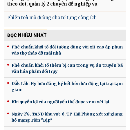
theo dõi, quản lý 2 chuyên đề nghiệp vụ
Phiên toà mở đường cho tố tụng công ích
ĐỌC NHIỀU NHẤT
Phê chuẩn khởi tố đối tượng dùng vòi xịt cao áp phun
vào thợ tháo dỡ mái nhà
Phê chuẩn khởi tố thêm bị can trong vụ án truyền bá
văn hóa phẩm đồi trụy
Đắk Lắk: Hy hữu đăng ký kết hôn lưu động tại trại tạm
giam
Khi quyền lợi của người yếu thế được xem xét lại
Ngày 7/8, TAND khu vực 6, TP Hải Phòng xét xử giang
hồ mạng Tiến "Bịp"