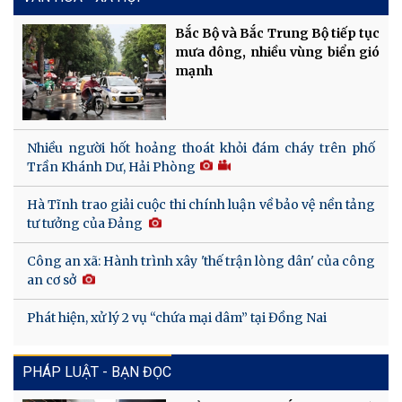
Bắc Bộ và Bắc Trung Bộ tiếp tục
mưa dông, nhiều vùng biển gió
mạnh
Nhiều người hốt hoảng thoát khỏi đám cháy trên phố
Trần Khánh Dư, Hải Phòng
Hà Tĩnh trao giải cuộc thi chính luận về bảo vệ nền tảng
tư tưởng của Đảng
Công an xã: Hành trình xây 'thế trận lòng dân' của công
an cơ sở
Phát hiện, xử lý 2 vụ “chứa mại dâm” tại Đồng Nai
PHÁP LUẬT - BẠN ĐỌC